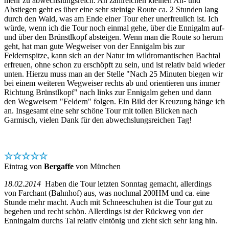
mehr zu abwechslungsreich. An zahlreichen kleinen An- und
Abstiegen geht es über eine sehr steinige Route ca. 2 Stunden lang
durch den Wald, was am Ende einer Tour eher unerfreulich ist. Ich
würde, wenn ich die Tour noch einmal gehe, über die Ennigalm auf-
und über den Brünstlkopf absteigen. Wenn man die Route so herum
geht, hat man gute Wegweiser von der Ennigalm bis zur
Feldernspitze, kann sich an der Natur im wildromantischen Bachtal
erfreuen, ohne schon zu erschöpft zu sein, und ist relativ bald wieder
unten. Hierzu muss man an der Stelle "Nach 25 Minuten biegen wir
bei einem weiteren Wegweiser rechts ab und orientieren uns immer
Richtung Brünstlkopf" nach links zur Ennigalm gehen und dann
den Wegweisern "Feldern" folgen. Ein Bild der Kreuzung hänge ich
an. Insgesamt eine sehr schöne Tour mit tollen Blicken nach
Garmisch, vielen Dank für den abwechslungsreichen Tag!
☆☆☆☆☆
Eintrag von
Bergaffe
von München
18.02.2014
Haben die Tour letzten Sonntag gemacht, allerdings
von Farchant (Bahnhof) aus, was nochmal 200HM und ca. eine
Stunde mehr macht. Auch mit Schneeschuhen ist die Tour gut zu
begehen und recht schön. Allerdings ist der Rückweg von der
Enningalm durchs Tal relativ eintönig und zieht sich sehr lang hin.