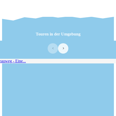
Touren in der Umgebung
‹
›
uweg - Eine...