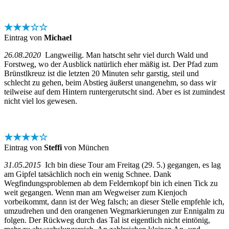
★★★☆☆
Eintrag von
Michael
26.08.2020
Langweilig. Man hatscht sehr viel durch Wald und
Forstweg, wo der Ausblick natürlich eher mäßig ist. Der Pfad zum
Brünstlkreuz ist die letzten 20 Minuten sehr garstig, steil und
schlecht zu gehen, beim Abstieg äußerst unangenehm, so dass wir
teilweise auf dem Hintern runtergerutscht sind. Aber es ist zumindest
nicht viel los gewesen.
★★★★☆
Eintrag von
Steffi
von München
31.05.2015
Ich bin diese Tour am Freitag (29. 5.) gegangen, es lag
am Gipfel tatsächlich noch ein wenig Schnee. Dank
Wegfindungsproblemen ab dem Feldernkopf bin ich einen Tick zu
weit gegangen. Wenn man am Wegweiser zum Kienjoch
vorbeikommt, dann ist der Weg falsch; an dieser Stelle empfehle ich,
umzudrehen und den orangenen Wegmarkierungen zur Ennigalm zu
folgen. Der Rückweg durch das Tal ist eigentlich nicht eintönig,