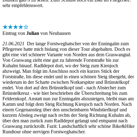
sehr empfehlenswert.
★★★★☆
Eintrag von
Julian
von Neuhausen
21.06.2021
Der lange Forstweghatscher von der Enningalm zum
Pflegersee hatte mich bislang von dieser Tour abgehalten. Doch es
gibt eine viel schönere Variante von Norden aus dem Graswangtal.
Von Graswang zieht eine gut zu fahrende Forststraße bis zur
Kuhalm hinauf. Radldepot dort, wo der Steig zum Kienjoch
abzweigt. Man folgt im Anschluss noch ein kurzes Stück der
Forststraße, bis diese endet und in einen schönen Steig übergeht, der
wiederum in der Scharte zwischen Notkarspitze und Brünstelkopf
endet. Von dort auf den Brünstelkopf und - nach Abstecher zum
Brünstelkreuz - wie hier beschrieben die Überschreitung bis zum
Feldernkopf. Anstatt nun zur Enningalm abzusteigen, bleibt man am
Kamm und folgt dem Steig Richtung Kienjoch nach Norden. Nach
einem Gegenanstieg über den unscheinbaren Windstierlkopf und
kurzem Abstieg zweigt nach rechts der Steig Richtung Kuhalm ab,
über den man zurück zum Radldepot gelangt und entspannt nach
Graswang zurückrollt. Fazit: Landschaftlich sehr schöne Bike&Hike
Rundtour ohne nervigen Forstweghatscher.