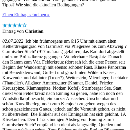
Tipps? Wie sind die aktuellen Bedingungen?
Einen Eintrag schreiben »
★★★★☆
Eintrag von
Christian
02.07.2022
Ich bin frühmorgens um 6:15 Uhr mit einem alten
Kettlerdreigangrad von Garmisch via Pflegersee bis zum Abzweig ?
Garmischer Stich? (917 m.ü.n.n.) gefahren; das Rad dort abgestellt
und zum Brünstlkreuz gegangen. Wunderbarer Rastplatz. Danach
den Kamm zum Vdr. Felderkreuz (dort sah ich die erste Person seit
Beginn der Wanderung) mit ebenso schöner Rast. Klasse Panorama
mit Benediktenwand, Guffert und ganz hinten Wildem Kaiser,
Karwendel und dahinter (Tuxer?), Wetterstein, Mieminger, Lechtaler
(Thaneller), Allgäuer, Ammergauer (Kramer, Daniel, Frieder,
Kreuzspitze, Klammspitze, Notkar, Kofel), Starnberger See. Statt
direkt vom Felderkreuz nach Enning zu gehen, habe ich noch den
Windstierlkopf besucht, ein kurzer Abstecher. Unscheinbar und
schön. Kurz überlegt noch zum Kienjoch zu gehen wegen des
schön gezeichneten Grates, jedoch auf die Vernunft gehört, es nicht
zu übertreiben. Die Einkehr auf der Enningalm hat sich gelohnt, 1A
Käsekuchen. Den 1 1/2 stündigen Abstieg von Enning zum ?
Garmischer Stich? empfand ich nicht als langweilig; Quellen und
Blumen gab?s zu sehen. Zum Schluss noch ein Bad im Pflegersee: