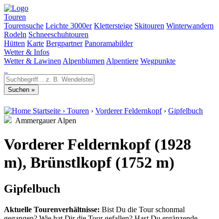
Touren
Tourensuche
Leichte 3000er
Klettersteige
Skitouren
Winterwandern
Rodeln
Schneeschuhtouren
Hütten
Karte
Bergpartner
Panoramabilder
Wetter & Infos
Wetter & Lawinen
Alpenblumen
Alpentiere
Wegpunkte
Startseite
›
Touren
›
Vorderer Feldernkopf
›
Gipfelbuch
Ammergauer Alpen
Vorderer Feldernkopf (1928
m), Brünstlkopf (1752 m)
Gipfelbuch
Aktuelle Tourenverhältnisse:
Bist Du die Tour schonmal
gegangen? Wie hat Dir die Tour gefallen? Hast Du ergänzende