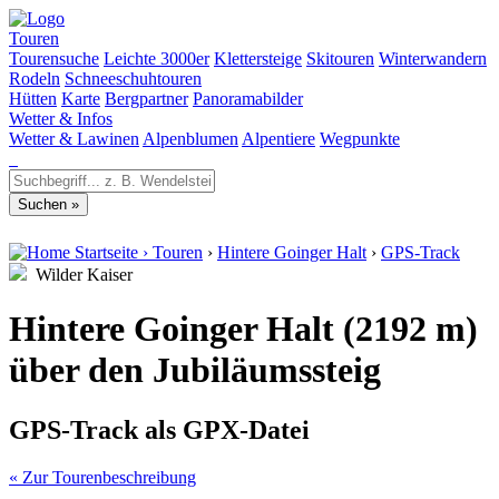
Touren
Tourensuche
Leichte 3000er
Klettersteige
Skitouren
Winterwandern
Rodeln
Schneeschuhtouren
Hütten
Karte
Bergpartner
Panoramabilder
Wetter & Infos
Wetter & Lawinen
Alpenblumen
Alpentiere
Wegpunkte
Startseite
›
Touren
›
Hintere Goinger Halt
›
GPS-Track
Wilder Kaiser
Hintere Goinger Halt (2192 m)
über den Jubiläumssteig
GPS-Track als GPX-Datei
« Zur Tourenbeschreibung