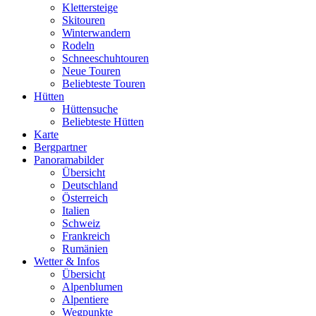
Klettersteige
Skitouren
Winterwandern
Rodeln
Schneeschuhtouren
Neue Touren
Beliebteste Touren
Hütten
Hüttensuche
Beliebteste Hütten
Karte
Bergpartner
Panoramabilder
Übersicht
Deutschland
Österreich
Italien
Schweiz
Frankreich
Rumänien
Wetter & Infos
Übersicht
Alpenblumen
Alpentiere
Wegpunkte