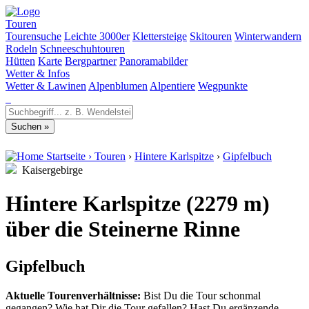
Touren
Tourensuche
Leichte 3000er
Klettersteige
Skitouren
Winterwandern
Rodeln
Schneeschuhtouren
Hütten
Karte
Bergpartner
Panoramabilder
Wetter & Infos
Wetter & Lawinen
Alpenblumen
Alpentiere
Wegpunkte
Startseite
›
Touren
›
Hintere Karlspitze
›
Gipfelbuch
Kaisergebirge
Hintere Karlspitze (2279 m)
über die Steinerne Rinne
Gipfelbuch
Aktuelle Tourenverhältnisse:
Bist Du die Tour schonmal
gegangen? Wie hat Dir die Tour gefallen? Hast Du ergänzende