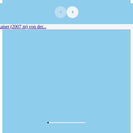
‹
›
iser (2007 m) von der...