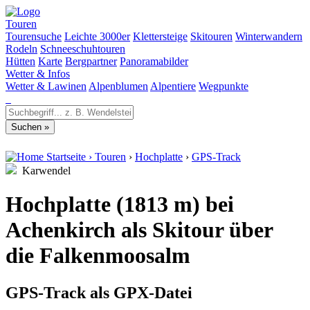
Touren
Tourensuche
Leichte 3000er
Klettersteige
Skitouren
Winterwandern
Rodeln
Schneeschuhtouren
Hütten
Karte
Bergpartner
Panoramabilder
Wetter & Infos
Wetter & Lawinen
Alpenblumen
Alpentiere
Wegpunkte
Startseite
›
Touren
›
Hochplatte
›
GPS-Track
Karwendel
Hochplatte (1813 m) bei
Achenkirch als Skitour über
die Falkenmoosalm
GPS-Track als GPX-Datei