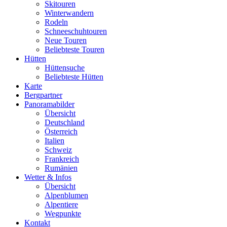
Skitouren
Winterwandern
Rodeln
Schneeschuhtouren
Neue Touren
Beliebteste Touren
Hütten
Hüttensuche
Beliebteste Hütten
Karte
Bergpartner
Panoramabilder
Übersicht
Deutschland
Österreich
Italien
Schweiz
Frankreich
Rumänien
Wetter & Infos
Übersicht
Alpenblumen
Alpentiere
Wegpunkte
Kontakt