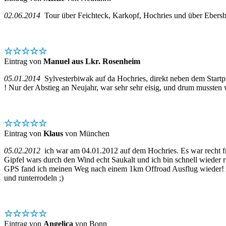
02.06.2014
Tour über Feichteck, Karkopf, Hochries und über Ebersberg
☆☆☆☆☆
Eintrag von
Manuel aus Lkr. Rosenheim
05.01.2014
Sylvesterbiwak auf da Hochries, direkt neben dem Startplat
! Nur der Abstieg an Neujahr, war sehr sehr eisig, und drum musste
☆☆☆☆☆
Eintrag von
Klaus
von München
05.02.2012
ich war am 04.01.2012 auf dem Hochries. Es war recht fr
Gipfel wars durch den Wind echt Saukalt und ich bin schnell wieder 
GPS fand ich meinen Weg nach einem 1km Offroad Ausflug wieder! All
und runterrodeln ;)
☆☆☆☆☆
Eintrag von
Angelica
von Bonn