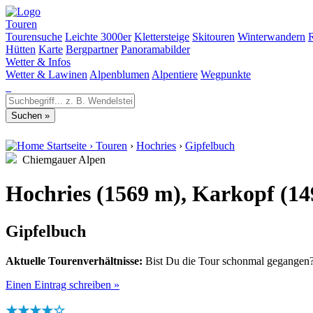
Touren
Tourensuche
Leichte 3000er
Klettersteige
Skitouren
Winterwandern
Hütten
Karte
Bergpartner
Panoramabilder
Wetter & Infos
Wetter & Lawinen
Alpenblumen
Alpentiere
Wegpunkte
Startseite
›
Touren
›
Hochries
›
Gipfelbuch
Chiemgauer Alpen
Hochries (1569 m), Karkopf (1
Gipfelbuch
Aktuelle Tourenverhältnisse:
Bist Du die Tour schonmal gegangen? 
Einen Eintrag schreiben »
★★★★☆