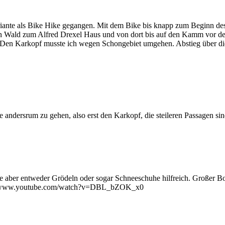
iante als Bike Hike gegangen. Mit dem Bike bis knapp zum Beginn des 
n Wald zum Alfred Drexel Haus und von dort bis auf den Kamm vor dem
 Den Karkopf musste ich wegen Schongebiet umgehen. Abstieg über di
ie andersrum zu gehen, also erst den Karkopf, die steileren Passagen si
e aber entweder Grödeln oder sogar Schneeschuhe hilfreich. Großer Bo
tps://www.youtube.com/watch?v=DBL_bZOK_x0