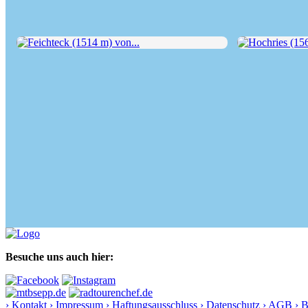
Feichteck (1514 m) von...
Hochries (1569 
Besuche uns auch hier:
› Kontakt
› Impressum
› Haftungsausschluss
› Datenschutz
› AGB
› 