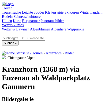
Touren
Tourensuche
Leichte 3000er
Klettersteige
Skitouren
Winterwandern
Rodeln
Schneeschuhtouren
Hütten
Karte
Bergpartner
Panoramabilder
Wetter & Infos
Wetter & Lawinen
Alpenblumen
Alpentiere
Wegpunkte
Startseite
›
Touren
›
Kranzhorn
›
Bilder
Chiemgauer Alpen
Kranzhorn (1368 m) via
Euzenau ab Waldparkplatz
Gammern
Bildergalerie