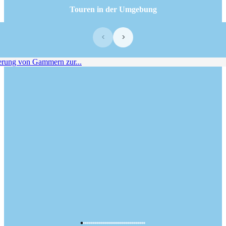
Touren in der Umgebung
‹
›
ung von Gammern zur...