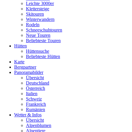
Leichte 3000er
Klettersteige
Skitouren
Winterwandern
Rodeln
Schneeschuhtouren
Neue Touren
Beliebteste Touren
Hütten
Hüttensuche
Beliebteste Hütten
Karte
Bergpartner
Panoramabilder
Übersicht
Deutschland
Österreich
Italien
Schweiz
Frankreich
Rumänien
Wetter & Infos
Übersicht
Alpenblumen
Alpentiere