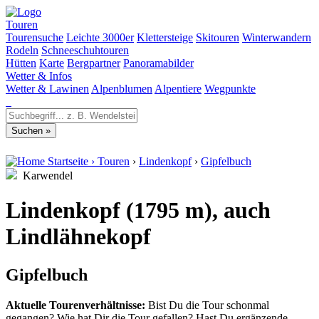
Touren
Tourensuche
Leichte 3000er
Klettersteige
Skitouren
Winterwandern
Rodeln
Schneeschuhtouren
Hütten
Karte
Bergpartner
Panoramabilder
Wetter & Infos
Wetter & Lawinen
Alpenblumen
Alpentiere
Wegpunkte
Startseite
›
Touren
›
Lindenkopf
›
Gipfelbuch
Karwendel
Lindenkopf (1795 m), auch
Lindlähnekopf
Gipfelbuch
Aktuelle Tourenverhältnisse:
Bist Du die Tour schonmal
gegangen? Wie hat Dir die Tour gefallen? Hast Du ergänzende