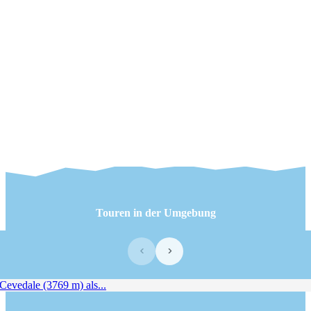
Touren in der Umgebung
‹
›
vedale (3769 m) als...