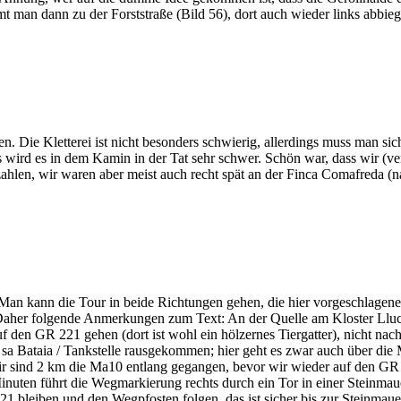
mt man dann zu der Forststraße (Bild 56), dort auch wieder links abbi
Die Kletterei ist nicht besonders schwierig, allerdings muss man sich 
ird es in dem Kamin in der Tat sehr schwer. Schön war, dass wir (ve
ahlen, wir waren aber meist auch recht spät an der Finca Comafreda (na
n kann die Tour in beide Richtungen gehen, die hier vorgeschlagene i
. Daher folgende Anmerkungen zum Text: An der Quelle am Kloster Lluc
n GR 221 gehen (dort ist wohl ein hölzernes Tiergatter), nicht nach r
e sa Bataia / Tankstelle rausgekommen; hier geht es zwar auch über die
Wir sind 2 km die Ma10 entlang gegangen, bevor wir wieder auf den GR
 Minuten führt die Wegmarkierung rechts durch ein Tor in einer Steinmau
bleiben und den Wegpfosten folgen, das ist sicher bis zur Steinmauer