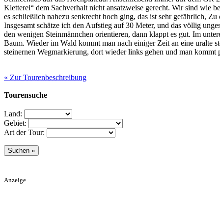
Kletterei“ dem Sachverhalt nicht ansatzweise gerecht. Wir sind wie be
es schließlich nahezu senkrecht hoch ging, das ist sehr gefährlich, Zu
Insgesamt schätze ich den Aufstieg auf 30 Meter, und das völlig unge
den wenigen Steinmännchen orientieren, dann klappt es gut. Im unteren 
Baum. Wieder im Wald kommt man nach einiger Zeit an eine uralte ste
steinernen Wegmarkierung, dort wieder links gehen und man kommt p
« Zur Tourenbeschreibung
Tourensuche
Land:
Gebiet:
Art der Tour:
Anzeige