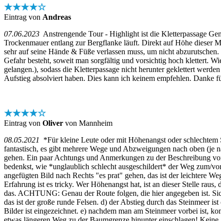
★★★★☆
Eintrag von
Andreas
07.06.2023
Anstrengende Tour - Highlight ist die Kletterpassage Ge
Trockenmauer entlang zur Bergflanke läuft. Direkt auf Höhe dieser M
sehr auf seine Hände & Füße verlassen muss, um nicht abzurutschen. Es
Gefahr besteht, soweit man sorgfältig und vorsichtig hoch klettert. W
gelangen.), sodass die Kletterpassage nicht herunter geklettert werde
Aufstieg absolviert haben. Dies kann ich keinem empfehlen. Danke fü
★★★★☆
Eintrag von
Oliver
von Mannheim
08.05.2021
*Für kleine Leute oder mit Höhenangst oder schlechtem Sc
fantastisch, es gibt mehrere Wege und Abzweigungen nach oben (je n
gehen. Ein paar Achtungs und Anmerkungen zu der Beschreibung von 
bedenkst, wie *unglaublich schlecht ausgeschildert* der Weg zum/vo
angefügten Bild nach Rechts "es prat" gehen, das ist der leichtere Weg
Erfahrung ist es tricky. Wer Höhenangst hat, ist an dieser Stelle rau
das. ACHTUNG: Genau der Route folgen, die hier angegeben ist. Sich i
das ist der große runde Felsen. d) der Abstieg durch das Steinmeer i
Bilder ist eingezeichnet. e) nachdem man am Steinmeer vorbei ist,
etwas längeren Weg zu der Baumgrenze hinunter einschlagen! Keine A