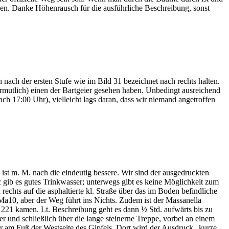
egen. Danke Höhenrausch für die ausführliche Beschreibung, sonst
nach der ersten Stufe wie im Bild 31 bezeichnet nach rechts halten.
rmutlich) einen der Bartgeier gesehen haben. Unbedingt ausreichend
ch 17:00 Uhr), vielleicht lags daran, dass wir niemand angetroffen
st m. M. nach die eindeutig bessere. Wir sind der ausgedruckten
 gib es gutes Trinkwasser; unterwegs gibt es keine Möglichkeit zum
echts auf die asphaltierte kl. Straße über das im Boden befindliche
 Ma10, aber der Weg führt ins Nichts. Zudem ist der Massanella
 221 kamen. Lt. Beschreibung geht es dann ½ Std. aufwärts bis zu
er und schließlich über die lange steinerne Treppe, vorbei an einem
 am Fuß der Westseite des Gipfels. Dort wird der Ausdruck „kurze