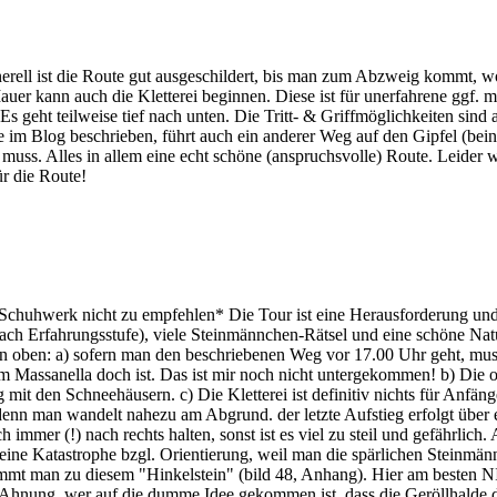
nerell ist die Route gut ausgeschildert, bis man zum Abzweig kommt, 
auer kann auch die Kletterei beginnen. Diese ist für unerfahrene ggf.
 geht teilweise tief nach unten. Die Tritt- & Griffmöglichkeiten sind al
ie im Blog beschrieben, führt auch ein anderer Weg auf den Gipfel (bei
n muss. Alles in allem eine echt schöne (anspruchsvolle) Route. Leider 
r die Route!
huhwerk nicht zu empfehlen* Die Tour ist eine Herausforderung und ha
ach Erfahrungsstufe), viele Steinmännchen-Rätsel und eine schöne Natu
oben: a) sofern man den beschriebenen Weg vor 17.00 Uhr geht, muss
m Massanella doch ist. Das ist mir noch nicht untergekommen! b) Die 
 mit den Schneehäusern. c) Die Kletterei ist definitiv nichts für Anfän
s, denn man wandelt nahezu am Abgrund. der letzte Aufstieg erfolgt übe
mmer (!) nach rechts halten, sonst ist es viel zu steil und gefährlich
st eine Katastrophe bzgl. Orientierung, weil man die spärlichen Stein
 kommt man zu diesem "Hinkelstein" (bild 48, Anhang). Hier am besten
hnung, wer auf die dumme Idee gekommen ist, dass die Geröllhalde de