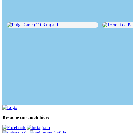
Puig Tomir (1103 m) auf...
Torrent de Parei
Besuche uns auch hier: