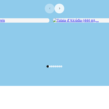
‹
›
s
Talaia d'Alcúdia (444 m),...