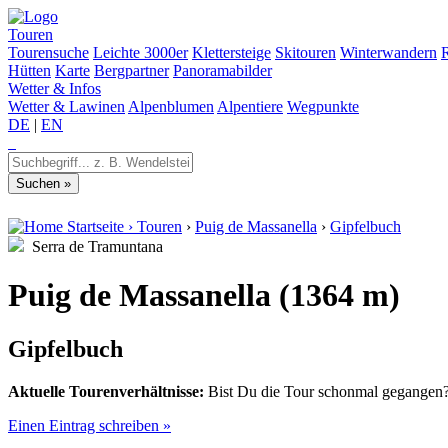
Touren
Tourensuche
Leichte 3000er
Klettersteige
Skitouren
Winterwandern
Hütten
Karte
Bergpartner
Panoramabilder
Wetter & Infos
Wetter & Lawinen
Alpenblumen
Alpentiere
Wegpunkte
DE
|
EN
Startseite
›
Touren
›
Puig de Massanella
›
Gipfelbuch
Serra de Tramuntana
Puig de Massanella (1364 m)
Gipfelbuch
Aktuelle Tourenverhältnisse:
Bist Du die Tour schonmal gegangen? 
Einen Eintrag schreiben »