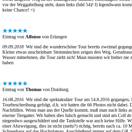
vor der Weggabellung steht, dann links (bild 54)! f) Irgendwann kom
keine Chance! =)
★★★★★
Eintrag von
Alfonso
von Erlangen
09.09.2018
Wir sind die wunderschöne Tour bereits zweimal gegangen. 
Kleine etwas unscheinbare Steinmänchen zeigen den Weg. Geradeaus w
Wasser mitnehmen, die Tour zieht sich! Maut mussten wir bisher nie z
haben
★★★★★
Eintrag von
Thomas
von Duisburg
16.08.2016
Wir sind die spektakuläre Tour am 14.8.2016 gegangen, Ma
Tourbeschreibung gefolgt, d.h. wir hatten die 66 Photos nicht dabei
Nachfüllen. Wenn man aus der Quelle kommt, muß man nach links auf de
eiserne Tiergatter. Wir haben dies falsch gemacht und sind am Coll d
nirgendwo ausgeschildert und die Tankstelle war auch keine Hilfe. 
einer Abzweigung, dies ist nicht (mehr?) richtig, bereits nach ca. 10
Schneehaus auf das Hochplateau. Anschließend immer auf dem GR 221 