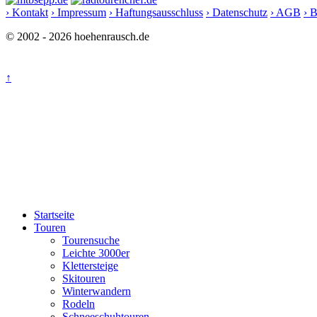
› Kontakt
› Impressum
› Haftungsausschluss
› Datenschutz
› AGB
› 
© 2002 - 2026 hoehenrausch.de
↑
Startseite
Touren
Tourensuche
Leichte 3000er
Klettersteige
Skitouren
Winterwandern
Rodeln
Schneeschuhtouren