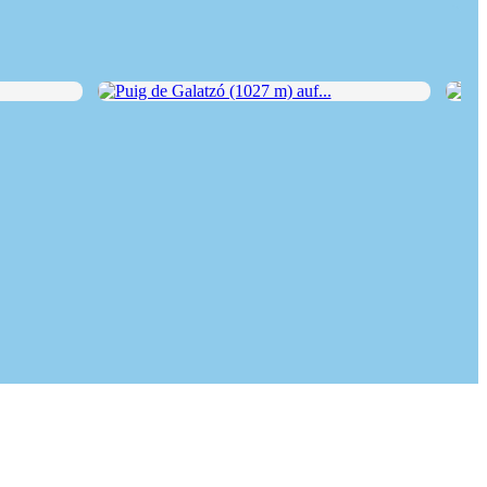
Puig de Galatzó (1027 m) auf...
Natu