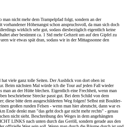
wo man nicht mehr dem Trampelpfad folgt, sondern an der
 mit vorhandener Höhenangst schon anspruchsvoll, da man sich doch
lerdings wirklich sehr gut, sodass diesbezüglich eigentlich keine
nhaltet aber bestimmt ca. 1 Std mehr Gehzeit um auf den Gipfel zu
waren wir etwas spät dran, sodass wir in der Mittagssonne den
t viele ganz tolle Seiten. Der Ausblick von dort oben ist
r. Beim nächsten Mal würde ich die Tour auf jeden Fall wieder
 man an der Hütte blechen. Eigentlich eine Frechheit, wenn man
oben beschriebene Strecke passt gut. Bei dem Schild von dem
ger; diese bitte dem ausgeschilderten Weg folgen! Selbst mit Boulder-
r einen großen runden Felsen - wenn man hier abrutscht, dann war es
. Am Ende denkt man "das geht doch gar nicht mehr rechts" - genau
männchen nicht sieht. Beschreibung des Weges in dem angehängten
 NICHT LINKS nach unten durch das Geröll, sondern gerade aus den
r offizielle Weg sein soll. Wenn man durch die Bäume durch ist und