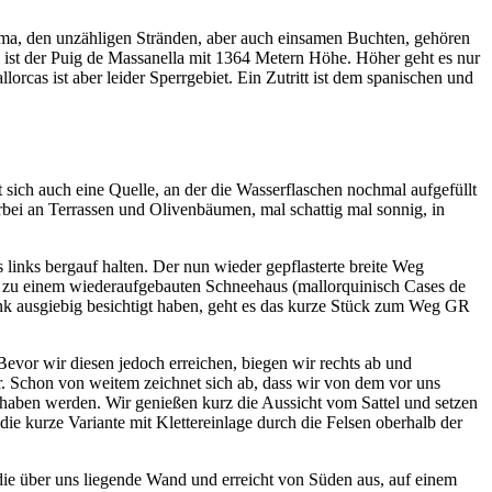
alma, den unzähligen Stränden, aber auch einsamen Buchten, gehören
, ist der Puig de Massanella mit 1364 Metern Höhe. Höher geht es nur
cas ist aber leider Sperrgebiet. Ein Zutritt ist dem spanischen und
 sich auch eine Quelle, an der die Wasserflaschen nochmal aufgefüllt
rbei an Terrassen und Olivenbäumen, mal schattig mal sonnig, in
 links bergauf halten. Der nun wieder gepflasterte breite Weg
er zu einem wiederaufgebauten Schneehaus (mallorquinisch Cases de
nk ausgiebig besichtigt haben, geht es das kurze Stück zum Weg GR
evor wir diesen jedoch erreichen, biegen wir rechts ab und
. Schon von weitem zeichnet sich ab, dass wir von dem vor uns
 haben werden. Wir genießen kurz die Aussicht vom Sattel und setzen
e kurze Variante mit Klettereinlage durch die Felsen oberhalb der
die über uns liegende Wand und erreicht von Süden aus, auf einem