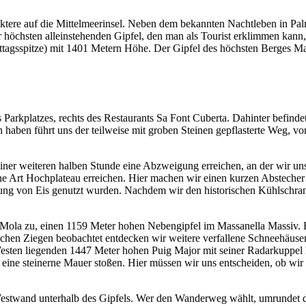
raktere auf die Mittelmeerinsel. Neben dem bekannten Nachtleben in P
r höchsten alleinstehenden Gipfel, den man als Tourist erklimmen kann
agsspitze) mit 1401 Metern Höhe. Der Gipfel des höchsten Berges Mallor
Parkplatzes, rechts des Restaurants Sa Font Cuberta. Dahinter befindet
aben führt uns der teilweise mit groben Steinen gepflasterte Weg, vo
iner weiteren halben Stunde eine Abzweigung erreichen, an der wir uns
 eine Art Hochplateau erreichen. Hier machen wir einen kurzen Abstech
lung von Eis genutzt wurden. Nachdem wir den historischen Kühlschra
Sa Mola zu, einen 1159 Meter hohen Nebengipfel im Massanella Massiv. B
chen Ziegen beobachtet entdecken wir weitere verfallene Schneehäuser
 Westen liegenden 1447 Meter hohen Puig Major mit seiner Radarkuppel
ine steinerne Mauer stoßen. Hier müssen wir uns entscheiden, ob wir di
r Westwand unterhalb des Gipfels. Wer den Wanderweg wählt, umrundet 