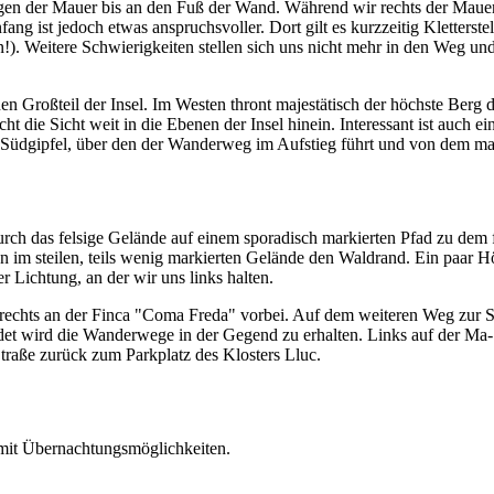
folgen der Mauer bis an den Fuß der Wand. Während wir rechts der Maue
fang ist jedoch etwas anspruchsvoller. Dort gilt es kurzzeitig Kletter
). Weitere Schwierigkeiten stellen sich uns nicht mehr in den Weg u
nen Großteil der Insel. Im Westen thront majestätisch der höchste Berg
t die Sicht weit in die Ebenen der Insel hinein. Interessant ist auch ei
 Südgipfel, über den der Wanderweg im Aufstieg führt und von dem man 
durch das felsige Gelände auf einem sporadisch markierten Pfad zu dem 
en im steilen, teils wenig markierten Gelände den Waldrand. Ein paar H
 Lichtung, an der wir uns links halten.
r rechts an der Finca "Coma Freda" vorbei. Auf dem weiteren Weg zur
endet wird die Wanderwege in der Gegend zu erhalten. Links auf der Ma
Straße zurück zum Parkplatz des Klosters Lluc.
it Übernachtungsmöglichkeiten.