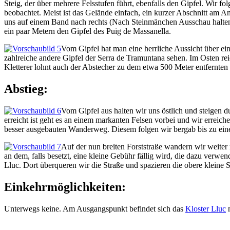
Steig, der über mehrere Felsstufen führt, ebenfalls den Gipfel. Wir 
beobachtet. Meist ist das Gelände einfach, ein kurzer Abschnitt am An
uns auf einem Band nach rechts (Nach Steinmänchen Ausschau halten!
ein paar Metern den Gipfel des Puig de Massanella.
Vom Gipfel hat man eine herrliche Aussicht über ei
zahlreiche andere Gipfel der Serra de Tramuntana sehen. Im Osten reich
Kletterer lohnt auch der Abstecher zu dem etwa 500 Meter entfernten
Abstieg:
Vom Gipfel aus halten wir uns östlich und steigen 
erreicht ist geht es an einem markanten Felsen vorbei und wir erreich
besser ausgebauten Wanderweg. Diesem folgen wir bergab bis zu einer
Auf der nun breiten Forststraße wandern wir weite
an dem, falls besetzt, eine kleine Gebühr fällig wird, die dazu verw
Lluc. Dort überqueren wir die Straße und spazieren die obere kleine 
Einkehrmöglichkeiten:
Unterwegs keine. Am Ausgangspunkt befindet sich das
Kloster Lluc
m