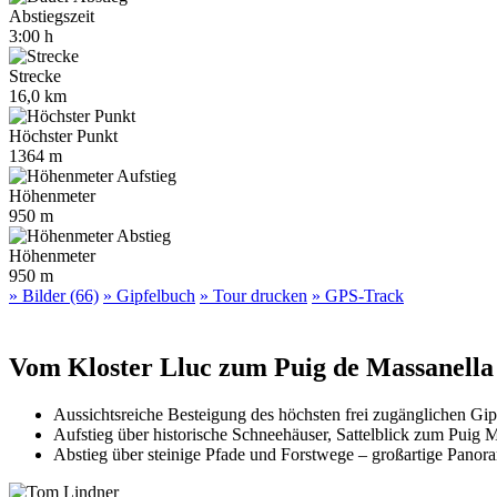
Abstiegszeit
3:00 h
Strecke
16,0 km
Höchster Punkt
1364 m
Höhenmeter
950 m
Höhenmeter
950 m
» Bilder (66)
» Gipfelbuch
» Tour drucken
» GPS-Track
Vom Kloster Lluc zum Puig de Massanella
Aussichtsreiche Besteigung des höchsten frei zugänglichen Gi
Aufstieg über historische Schneehäuser, Sattelblick zum Puig M
Abstieg über steinige Pfade und Forstwege – großartige Panora