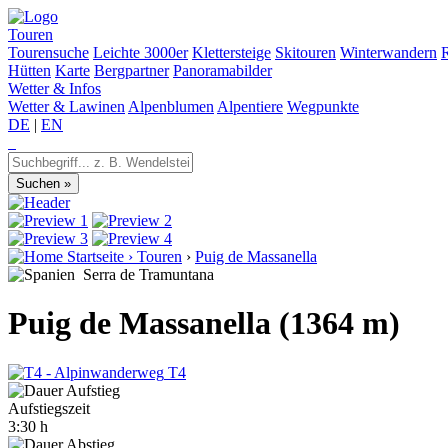
Touren
Tourensuche
Leichte 3000er
Klettersteige
Skitouren
Winterwandern
Hütten
Karte
Bergpartner
Panoramabilder
Wetter & Infos
Wetter & Lawinen
Alpenblumen
Alpentiere
Wegpunkte
DE
|
EN
Startseite
›
Touren
›
Puig de Massanella
Serra de Tramuntana
Puig de Massanella (1364 m)
T4
Aufstiegszeit
3:30 h