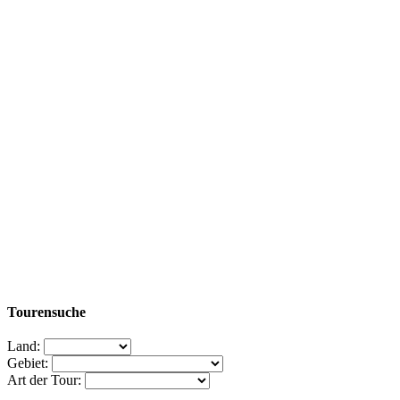
Tourensuche
Land:
Gebiet:
Art der Tour: