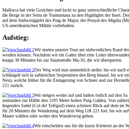
Mallorca hat viele Gesichter und lockt so ganz unterschiedliche Cha
die Berge in der Serra de Tramuntana zu den Highlights der Insel. De
auf dem Südwestgipfel des Puig de Major, der Penyal des Migdia (Mitt
US-amerikanischen Militär vorbehalten.
Aufstieg:
Wir starten unserer Tour am südwestlichen Rand des 
werden können. Nachdem wir ein Gatter über eine Leiter überwunden h
knapp 30 Minuten bis zur Staatsstraße Ma-10, die wir überqueren.
Der Weg wird nun unmerklich steiler, bis wir nach e
schlängelt sich in zahlreichen Serpentinen den Berg hinauf, bis wir
Neu), welche früher für die Einlagerung von Schnee und zur Herstel
221 zurück.
Wir steigen weiter auf und halten östlich auf den 
umrunden zur Hälfte den 1195 Meter hohen Puig Galileu. Von zahlrei
liegenden Sattel (Col del Telégraf) einen schönen Blick auf dem im
für 20 Minuten die Wanderung auf dem Weg GR 221 fort, bis wir auf e
Mauer wählen oder weiter den Wanderweg gehen.
Wir entscheiden uns für die kurze Kletterei an de