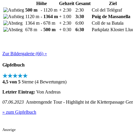
Höhe
Gehzeit
Gesamt
Ziel
500 m
- 1120 m
+ 2:30
2:30
Col del Telégraf
1120 m
- 1364 m
+ 1:00
3:30
Puig de Massanella
1364 m
- 678 m
+ 2:30
6:00
Coll de sa Batala
678 m
- 500 m
+ 0:30
6:30
Parkplatz Kloster Llu
Zur Bildergalerie (66) »
Gipfelbuch
★★★★★
4,5 von 5
Sterne (4 Bewertungen)
Letzter Eintrag:
Von Andreas
07.06.2023
Anstrengende Tour - Highlight ist die Kletterpassage Gene
» zum Gipfelbuch
Anzeige