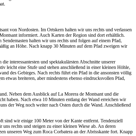
at.
tsant von Nordosten. Im Ortskern halten wir uns rechts und verlassen
ontsant informiert. Auch Karten der Region sind dort erhältlich.
n Sendemasten halten wir uns rechts und folgen auf einem Pfad,
 mäßig an Höhe. Nach knapp 30 Minuten auf dem Pfad zweigen wir
 die interessantesten und spektakulärsten Abschnitte unserer
ativ leicht eine Stufe und stehen anschließend in einer kleinen Höhle,
and des Gebirges. Nach rechts führt ein Pfad in die ansonsten völlig
nem etwas breiteren, aber mindestens ebenso eindrucksvollen Pfad,
 Wand. Neben dem Ausblick auf La Morera de Montsant und die
ucht haben. Nach etwa 10 Minuten entlang der Wand erreichen wir
ührt uns der Weg noch weiter nach Osten durch die Wand. Anschließend
t sind wir einige 100 Meter von der Kante entfernt. Tendenziell
uns rechts und steigen zu einer kleinen Wiese ab. An deren
zen unseren Weg zum Roca Corbatera an der Abrisskante fort. Knapp