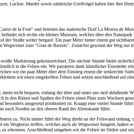
tzen, Luchse, Marder sowie zahlreiche Greifvögel haben hier ihre Heim
"Carrer de la Font" und betreten das malerische Dorf La Morera de Mon
befindet sich rechts ein kleines Museum, welches über den Naturpark M
f der Straße weiter bergauf. Ein paar Meter hinter einem gut sichtbare
dem Wegweiser zum "Grau de Barrots". Zunächst gewinnt der Weg nur
.
b-weiße Markierung gekennzeichnet. Die nächste Stunde bietet sicherlich
rmlich in die Felsen ein. Wir passieren dank künstlicher Eisentritte rel
ichen wir ein paar Meter über dem Einstieg erneut die senkrechte Südw
rklettern wir einen eingekeilten Felsen und setzen anschließend auf ei
meist recht bequem, entlang der über und unter uns steil abfallende
ich in den Ritzen und Spalten der Felsen einen Platz zum Wachsen ges
und besonders ausgesetzt positioniert ist. Knapp eine viertel Stunde f
 uns nach Norden an den oberen Rand der Abrisskante führt.
tera zu. Nicht immer führt der Weg direkt an der Felswand entlang, of
in Wegkreuz treffen, welches auch als Wegweiser fungiert, halten wir 
g zu erkennen. Anschließend umgehen wir die Felsen im Süden und set