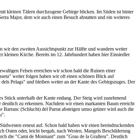
 mit kleinen Tälern durchzogene Gebirge blicken. Im Süden ist hinter
Serra Major, dem wir auch einen Besuch abstatten und ein weiteres
n wir den zweiten Aussichtspunkt zur Hälfte und wandern weiter
er kleinen Kirche. Bereits im 12. Jahrhundert haben hier Einsiedler
waltigen Felsen erreichen wir schon bald die Ruinen einer
eta" weiter folgen haben wir oft einen schönen Blick auf
dels Pelags" und bleiben weiter an der Kante des Gebirgszuges. Der
es Stück unterhalb der Kante entlang. Der Steig wird zunehmend
r deutlich zu erkennen. Nachdem wir einen markanten Baum erreicht
e Barranc (Schlucht) del Parrat absteigen umso grüner wird auch die
u".
h Südwesten erneut auf. Schon bald haben wir einen beeindruckenden
ch Osten oder, leicht bergab, nach Westen. Mangels Beschilderung
urch die "Cami de Montsant" zum "Grau de la Grallera". Deutlich