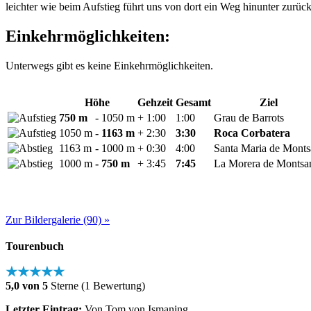
leichter wie beim Aufstieg führt uns von dort ein Weg hinunter zur
Einkehrmöglichkeiten:
Unterwegs gibt es keine Einkehrmöglichkeiten.
Höhe
Gehzeit
Gesamt
Ziel
750 m
- 1050 m
+ 1:00
1:00
Grau de Barrots
1050 m
- 1163 m
+ 2:30
3:30
Roca Corbatera
1163 m
- 1000 m
+ 0:30
4:00
Santa Maria de Monts
1000 m
- 750 m
+ 3:45
7:45
La Morera de Montsa
Zur Bildergalerie (90) »
Tourenbuch
★★★★★
5,0 von 5
Sterne (1 Bewertung)
Letzter Eintrag:
Von Tom von Ismaning