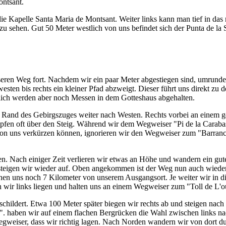
ontsant.
 die Kapelle Santa Maria de Montsant. Weiter links kann man tief in das
u sehen. Gut 50 Meter westlich von uns befindet sich der Punta de la 
seren Weg fort. Nachdem wir ein paar Meter abgestiegen sind, umrunde
sten bis rechts ein kleiner Pfad abzweigt. Dieser führt uns direkt zu d
tlich werden aber noch Messen in dem Gotteshaus abgehalten.
 Rand des Gebirgszuges weiter nach Westen. Rechts vorbei an einem ge
en oft über den Steig. Während wir dem Wegweiser "Pi de la Carabass
on uns verkürzen können, ignorieren wir den Wegweiser zum "Barranc 
n. Nach einiger Zeit verlieren wir etwas an Höhe und wandern ein gut
steigen wir wieder auf. Oben angekommen ist der Weg nun auch wiede
en uns noch 7 Kilometer von unserem Ausgangsort. Je weiter wir in di
n wir links liegen und halten uns an einem Wegweiser zum "Toll de L'o
hildert. Etwa 100 Meter später biegen wir rechts ab und steigen nac
u". haben wir auf einem flachen Bergrücken die Wahl zwischen links na
egweiser, dass wir richtig lagen. Nach Norden wandern wir von dort d