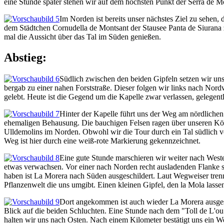
eine Stunde später stehen wir auf dem höchsten Punkt der Serra de M
Im Norden ist bereits unser nächstes Ziel zu sehen,
dem Städtchen Cornudella de Montsant der Stausee Panta de Siurana z
mal die Aussicht über das Tal im Süden genießen.
Abstieg:
Südlich zwischen den beiden Gipfeln setzen wir un
bergab zu einer nahen Forststraße. Dieser folgen wir links nach Nordwe
gelebt. Heute ist die Gegend um die Kapelle zwar verlassen, gelegen
Hinter der Kapelle führt uns der Weg am nördlichen
ehemaligen Behausung. Die bauchigen Felsen ragen über unseren Köpf
Ulldemolins im Norden. Obwohl wir die Tour durch ein Tal südlich v
Weg ist hier durch eine weiß-rote Markierung gekennzeichnet.
Eine gute Stunde marschieren wir weiter nach Weste
etwas verwachsen. Vor einer nach Norden recht ausladenden Flanke 
haben ist La Morera nach Süden ausgeschildert. Laut Wegweiser trenn
Pflanzenwelt die uns umgibt. Einen kleinen Gipfel, den la Mola lasse
Dort angekommen ist auch wieder La Morera ausgesc
Blick auf die beiden Schluchten. Eine Stunde nach dem "Toll de L'o
halten wir uns nach Osten. Nach einem Kilometer bestätigt uns ein W