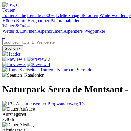
Touren
Tourensuche
Leichte 3000er
Klettersteige
Skitouren
Winterwandern
Hütten
Karte
Bergpartner
Panoramabilder
Wetter & Infos
Wetter & Lawinen
Alpenblumen
Alpentiere
Wegpunkte
Startseite
›
Touren
›
Naturpark Serra de...
Katalonien
Naturpark Serra de Montsant -
T3
Aufstiegszeit
3:30 h
Abstiegszeit