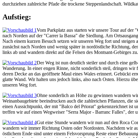
durchziehen zahlreiche Pfade die trockene Steppenlandschaft. Wildka
Aufstieg:
Vom Parkplatz aus starten wir unsere Tour auf der 
nach Norden auf der "Carrer la Bassa" die Siedlung. Am Ortsausgang 
Nach einem kurzen Besuch setzen wir unseren Weg fort und steigen au
zunächst nach Norden und wenig später in nordöstliche Richtung, 
links ab und wandern direkt auf die Felsen des Montsant-Gebirges zu
Der Weg ist nun deutlich steiler und durch eine gel
Wanderung. In einer engen Rinne, nicht sonderlich steil, dringen wir fö
deren Decke an das geöffnete Maul eines Wales erinnert. Gebückt erre
glatte Wand. Wir halten uns jedoch links, also nach Osten. Hierzu übe
unseren Weg fort.
Ohne sonderlich an Höhe zu gewinnen wandern wir, 
Weinanbaugebiete beeindrucken auch die zahlreichen Pflanzen, die s
einen Aussichtpunkt, der mit "Balco del Priorat" gekennzeichnet ist 
treffen wir auf einen Wegweiser "Serra Major - Barranc Falles", der
Gut eine Stunde wandern wir nun auf den Roca Corba
wandern wir immer Richtung Osten oder Nordosten. Nachdem wir auf e
östlichem Ende sind unter einem Felsvorsprung Reste einer Bebauun