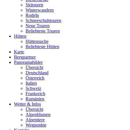
Skitouren
Winterwandern
Rodeln
Schneeschuhtouren
Neue Touren
Beliebteste Touren
Hütten
Hüttensuche
Beliebteste Hütten
Karte
Bergpartner
Panoramabilder
Übersicht
Deutschland
Österreich
Italien
Schweiz
Frankreich
Rumänien
Wetter & Infos
Übersicht
Alpenblumen
Alpentiere
Wegpunkte