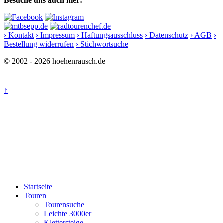
Besuche uns auch hier:
› Kontakt
› Impressum
› Haftungsausschluss
› Datenschutz
› AGB
›
Bestellung widerrufen
› Stichwortsuche
© 2002 - 2026 hoehenrausch.de
↑
Startseite
Touren
Tourensuche
Leichte 3000er
Klettersteige