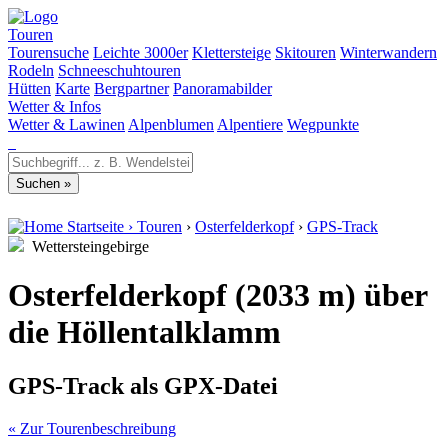
Touren
Tourensuche
Leichte 3000er
Klettersteige
Skitouren
Winterwandern
Rodeln
Schneeschuhtouren
Hütten
Karte
Bergpartner
Panoramabilder
Wetter & Infos
Wetter & Lawinen
Alpenblumen
Alpentiere
Wegpunkte
Startseite
›
Touren
›
Osterfelderkopf
›
GPS-Track
Wettersteingebirge
Osterfelderkopf (2033 m) über
die Höllentalklamm
GPS-Track als GPX-Datei
« Zur Tourenbeschreibung