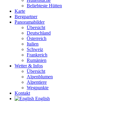
Hüttensuche
Beliebteste Hütten
Karte
Bergpartner
Panoramabilder
Übersicht
Deutschland
Österreich
Italien
Schweiz
Frankreich
Rumänien
Wetter & Infos
Übersicht
Alpenblumen
Alpentiere
Wegpunkte
Kontakt
English