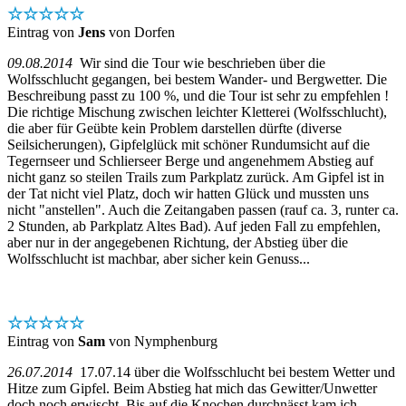
☆☆☆☆☆
Eintrag von
Jens
von Dorfen
09.08.2014
Wir sind die Tour wie beschrieben über die
Wolfsschlucht gegangen, bei bestem Wander- und Bergwetter. Die
Beschreibung passt zu 100 %, und die Tour ist sehr zu empfehlen !
Die richtige Mischung zwischen leichter Kletterei (Wolfsschlucht),
die aber für Geübte kein Problem darstellen dürfte (diverse
Seilsicherungen), Gipfelglück mit schöner Rundumsicht auf die
Tegernseer und Schlierseer Berge und angenehmem Abstieg auf
nicht ganz so steilen Trails zum Parkplatz zurück. Am Gipfel ist in
der Tat nicht viel Platz, doch wir hatten Glück und mussten uns
nicht "anstellen". Auch die Zeitangaben passen (rauf ca. 3, runter ca.
2 Stunden, ab Parkplatz Altes Bad). Auf jeden Fall zu empfehlen,
aber nur in der angegebenen Richtung, der Abstieg über die
Wolfsschlucht ist machbar, aber sicher kein Genuss...
☆☆☆☆☆
Eintrag von
Sam
von Nymphenburg
26.07.2014
17.07.14 über die Wolfsschlucht bei bestem Wetter und
Hitze zum Gipfel. Beim Abstieg hat mich das Gewitter/Unwetter
doch noch erwischt. Bis auf die Knochen durchnässt kam ich