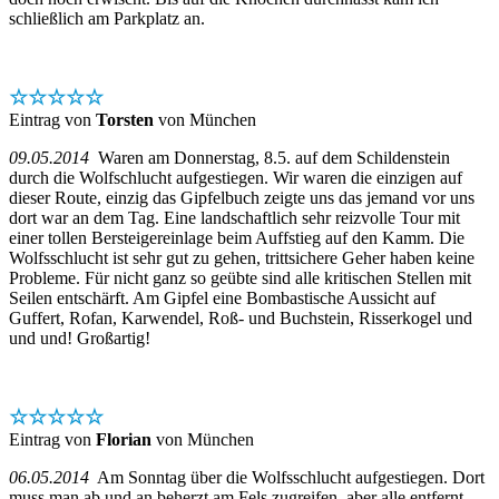
schließlich am Parkplatz an.
☆☆☆☆☆
Eintrag von
Torsten
von München
09.05.2014
Waren am Donnerstag, 8.5. auf dem Schildenstein
durch die Wolfschlucht aufgestiegen. Wir waren die einzigen auf
dieser Route, einzig das Gipfelbuch zeigte uns das jemand vor uns
dort war an dem Tag. Eine landschaftlich sehr reizvolle Tour mit
einer tollen Bersteigereinlage beim Auffstieg auf den Kamm. Die
Wolfsschlucht ist sehr gut zu gehen, trittsichere Geher haben keine
Probleme. Für nicht ganz so geübte sind alle kritischen Stellen mit
Seilen entschärft. Am Gipfel eine Bombastische Aussicht auf
Guffert, Rofan, Karwendel, Roß- und Buchstein, Risserkogel und
und und! Großartig!
☆☆☆☆☆
Eintrag von
Florian
von München
06.05.2014
Am Sonntag über die Wolfsschlucht aufgestiegen. Dort
muss man ab und an beherzt am Fels zugreifen, aber alle entfernt