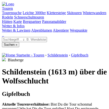
Touren
Tourensuche
Leichte 3000er
Klettersteige
Skitouren
Winterwandern
Rodeln
Schneeschuhtouren
Hütten
Karte
Bergpartner
Panoramabilder
Wetter & Infos
Wetter & Lawinen
Alpenblumen
Alpentiere
Wegpunkte
Startseite
›
Touren
›
Schildenstein
›
Gipfelbuch
Blauberge
Schildenstein (1613 m) über die
Wolfsschlucht
Gipfelbuch
Aktuelle Tourenverhältnisse:
Bist Du die Tour schonmal
gegangen? Wie hat Dir die Tour gefallen? Hast Du ergänzende