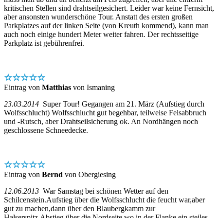
kritischen Stellen sind drahtseilgesichert. Leider war keine Fernsicht,
aber ansonsten wunderschöne Tour. Anstatt des ersten großen
Parkplatzes auf der linken Seite (von Kreuth kommend), kann man
auch noch einige hundert Meter weiter fahren. Der rechtsseitige
Parkplatz ist gebührenfrei.
☆☆☆☆☆
Eintrag von
Matthias
von Ismaning
23.03.2014
Super Tour! Gegangen am 21. März (Aufstieg durch
Wolfsschlucht) Wolfsschlucht gut begehbar, teilweise Felsabbruch
und -Rutsch, aber Drahtseilsicherung ok. An Nordhängen noch
geschlossene Schneedecke.
☆☆☆☆☆
Eintrag von
Bernd
von Obergiesing
12.06.2013
War Samstag bei schönen Wetter auf den
Schilcenstein.Aufstieg über die Wolfsschlucht die feucht war,aber
gut zu machen,dann über den Blaubergkamm zur
Halserspitz,Abstieg über die Nordseite wo in der Flanke ein steiles