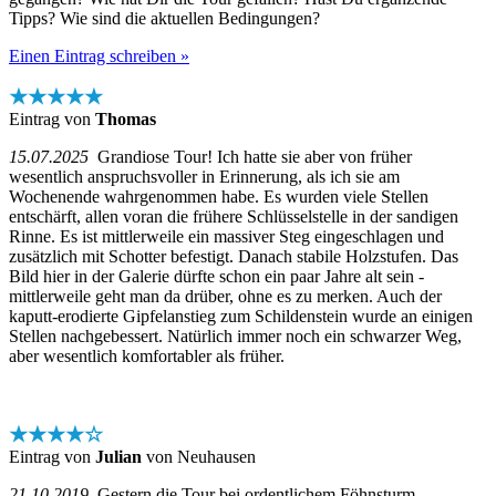
Tipps? Wie sind die aktuellen Bedingungen?
Einen Eintrag schreiben »
★★★★★
Eintrag von
Thomas
15.07.2025
Grandiose Tour! Ich hatte sie aber von früher
wesentlich anspruchsvoller in Erinnerung, als ich sie am
Wochenende wahrgenommen habe. Es wurden viele Stellen
entschärft, allen voran die frühere Schlüsselstelle in der sandigen
Rinne. Es ist mittlerweile ein massiver Steg eingeschlagen und
zusätzlich mit Schotter befestigt. Danach stabile Holzstufen. Das
Bild hier in der Galerie dürfte schon ein paar Jahre alt sein -
mittlerweile geht man da drüber, ohne es zu merken. Auch der
kaputt-erodierte Gipfelanstieg zum Schildenstein wurde an einigen
Stellen nachgebessert. Natürlich immer noch ein schwarzer Weg,
aber wesentlich komfortabler als früher.
★★★★☆
Eintrag von
Julian
von Neuhausen
21.10.2019
Gestern die Tour bei ordentlichem Föhnsturm