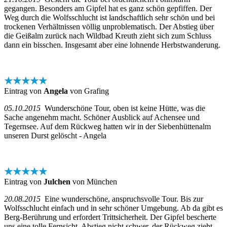
gegangen. Besonders am Gipfel hat es ganz schön gepfiffen. Der
Weg durch die Wolfsschlucht ist landschaftlich sehr schön und bei
trockenen Verhältnissen völlig unproblematisch. Der Abstieg über
die Geißalm zurück nach Wildbad Kreuth zieht sich zum Schluss
dann ein bisschen. Insgesamt aber eine lohnende Herbstwanderung.
★★★★★
Eintrag von
Angela
von Grafing
05.10.2015
Wunderschöne Tour, oben ist keine Hütte, was die
Sache angenehm macht. Schöner Ausblick auf Achensee und
Tegernsee. Auf dem Rückweg hatten wir in der Siebenhüttenalm
unseren Durst gelöscht - Angela
★★★★★
Eintrag von
Julchen
von München
20.08.2015
Eine wunderschöne, anspruchsvolle Tour. Bis zur
Wolfsschlucht einfach und in sehr schöner Umgebung. Ab da gibt es
Berg-Berührung und erfordert Trittsicherheit. Der Gipfel bescherte
uns eine tolle Fernsicht. Abstieg nicht schwer, der Rückweg zieht