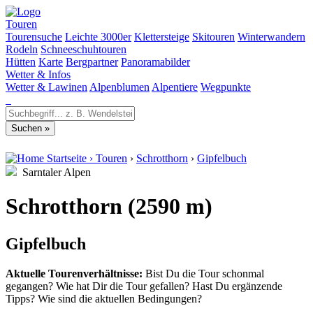
Touren
Tourensuche
Leichte 3000er
Klettersteige
Skitouren
Winterwandern
Rodeln
Schneeschuhtouren
Hütten
Karte
Bergpartner
Panoramabilder
Wetter & Infos
Wetter & Lawinen
Alpenblumen
Alpentiere
Wegpunkte
Startseite
›
Touren
›
Schrotthorn
›
Gipfelbuch
Sarntaler Alpen
Schrotthorn (2590 m)
Gipfelbuch
Aktuelle Tourenverhältnisse:
Bist Du die Tour schonmal
gegangen? Wie hat Dir die Tour gefallen? Hast Du ergänzende
Tipps? Wie sind die aktuellen Bedingungen?