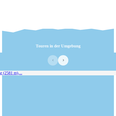
Touren in der Umgebung
‹
›
(2581 m),...