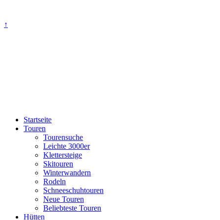
↑
Startseite
Touren
Tourensuche
Leichte 3000er
Klettersteige
Skitouren
Winterwandern
Rodeln
Schneeschuhtouren
Neue Touren
Beliebteste Touren
Hütten