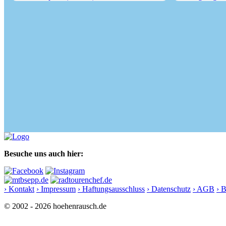
Kassianspitze (2581 m),...
Königsangerspit
Besuche uns auch hier:
› Kontakt
› Impressum
› Haftungsausschluss
› Datenschutz
› AGB
› 
© 2002 - 2026 hoehenrausch.de