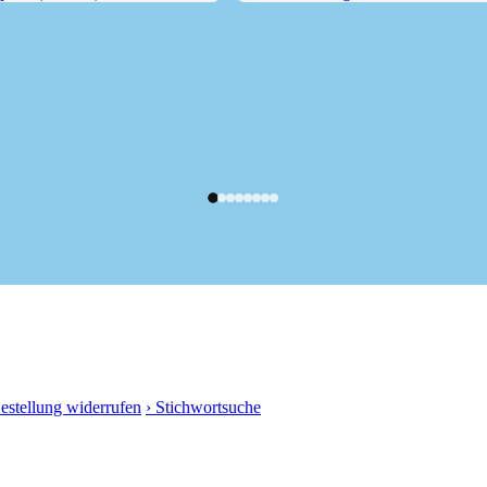
ze (2439 m),...
Panoramaweg Feldthurns
Bestellung widerrufen
› Stichwortsuche