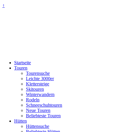
↑
Startseite
Touren
Tourensuche
Leichte 3000er
Klettersteige
Skitouren
Winterwandern
Rodeln
Schneeschuhtouren
Neue Touren
Beliebteste Touren
Hütten
Hüttensuche
Beliebteste Hütten