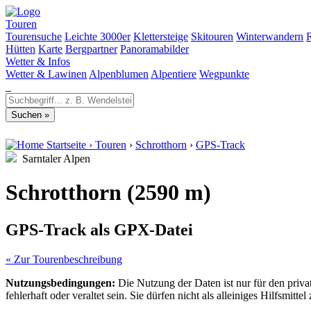
Touren
Tourensuche
Leichte 3000er
Klettersteige
Skitouren
Winterwandern
Hütten
Karte
Bergpartner
Panoramabilder
Wetter & Infos
Wetter & Lawinen
Alpenblumen
Alpentiere
Wegpunkte
Startseite
›
Touren
›
Schrotthorn
›
GPS-Track
Sarntaler Alpen
Schrotthorn (2590 m)
GPS-Track als GPX-Datei
« Zur Tourenbeschreibung
Nutzungsbedingungen:
Die Nutzung der Daten ist nur für den priv
fehlerhaft oder veraltet sein. Sie dürfen nicht als alleiniges Hilfsmi