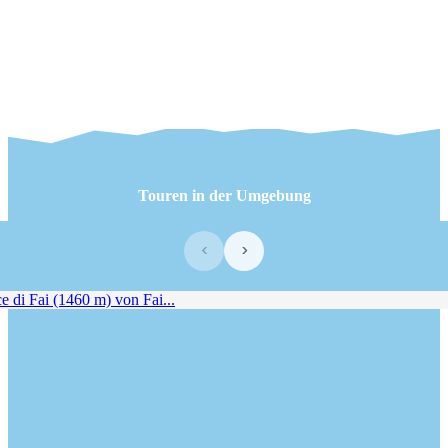
Touren in der Umgebung
‹
›
 di Fai (1460 m) von Fai...