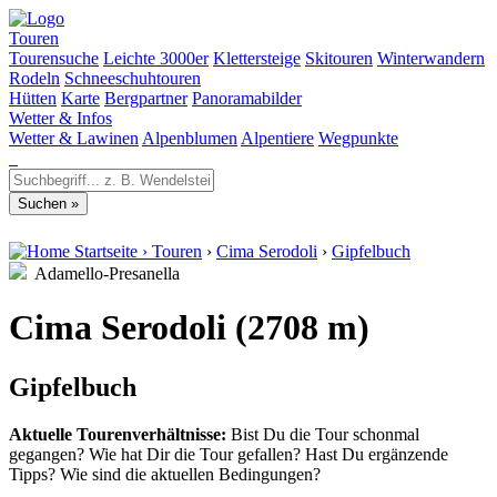
Touren
Tourensuche
Leichte 3000er
Klettersteige
Skitouren
Winterwandern
Rodeln
Schneeschuhtouren
Hütten
Karte
Bergpartner
Panoramabilder
Wetter & Infos
Wetter & Lawinen
Alpenblumen
Alpentiere
Wegpunkte
Startseite
›
Touren
›
Cima Serodoli
›
Gipfelbuch
Adamello-Presanella
Cima Serodoli (2708 m)
Gipfelbuch
Aktuelle Tourenverhältnisse:
Bist Du die Tour schonmal
gegangen? Wie hat Dir die Tour gefallen? Hast Du ergänzende
Tipps? Wie sind die aktuellen Bedingungen?