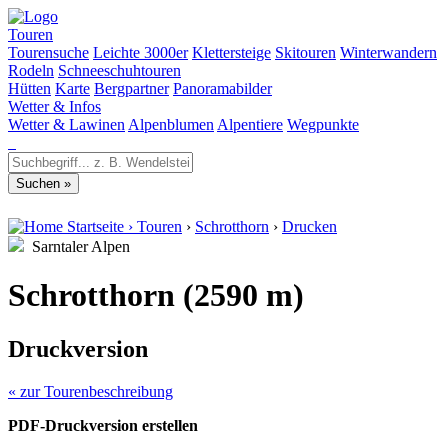
Touren
Tourensuche
Leichte 3000er
Klettersteige
Skitouren
Winterwandern
Rodeln
Schneeschuhtouren
Hütten
Karte
Bergpartner
Panoramabilder
Wetter & Infos
Wetter & Lawinen
Alpenblumen
Alpentiere
Wegpunkte
Startseite
›
Touren
›
Schrotthorn
›
Drucken
Sarntaler Alpen
Schrotthorn (2590 m)
Druckversion
« zur Tourenbeschreibung
PDF-Druckversion erstellen