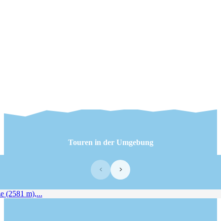
Touren in der Umgebung
‹
›
(2581 m),...