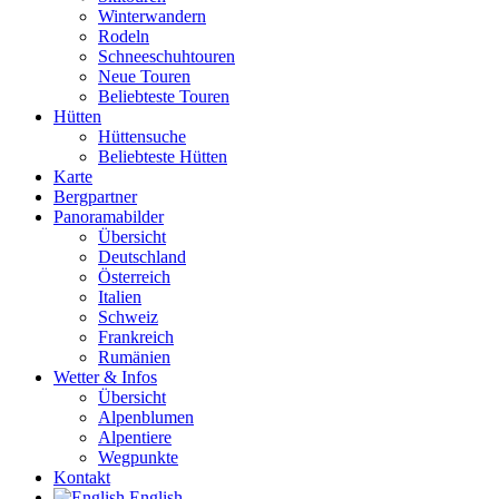
Winterwandern
Rodeln
Schneeschuhtouren
Neue Touren
Beliebteste Touren
Hütten
Hüttensuche
Beliebteste Hütten
Karte
Bergpartner
Panoramabilder
Übersicht
Deutschland
Österreich
Italien
Schweiz
Frankreich
Rumänien
Wetter & Infos
Übersicht
Alpenblumen
Alpentiere
Wegpunkte
Kontakt
English