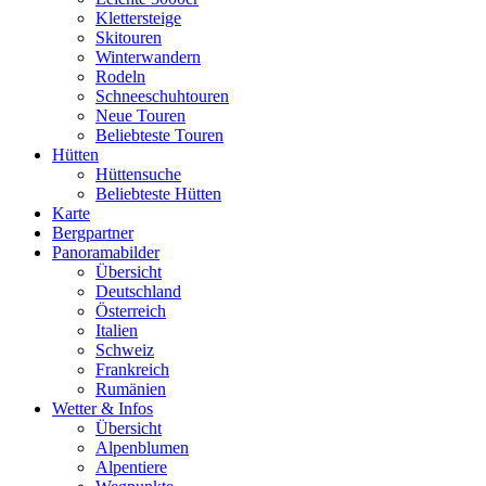
Klettersteige
Skitouren
Winterwandern
Rodeln
Schneeschuhtouren
Neue Touren
Beliebteste Touren
Hütten
Hüttensuche
Beliebteste Hütten
Karte
Bergpartner
Panoramabilder
Übersicht
Deutschland
Österreich
Italien
Schweiz
Frankreich
Rumänien
Wetter & Infos
Übersicht
Alpenblumen
Alpentiere