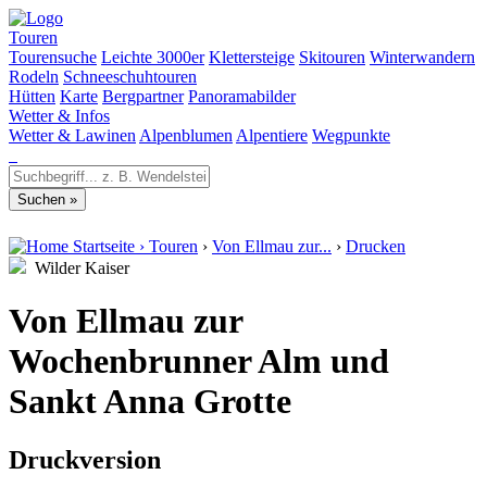
Touren
Tourensuche
Leichte 3000er
Klettersteige
Skitouren
Winterwandern
Rodeln
Schneeschuhtouren
Hütten
Karte
Bergpartner
Panoramabilder
Wetter & Infos
Wetter & Lawinen
Alpenblumen
Alpentiere
Wegpunkte
Startseite
›
Touren
›
Von Ellmau zur...
›
Drucken
Wilder Kaiser
Von Ellmau zur
Wochenbrunner Alm und
Sankt Anna Grotte
Druckversion