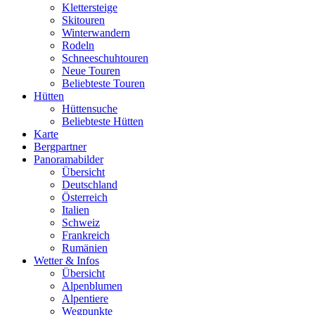
Klettersteige
Skitouren
Winterwandern
Rodeln
Schneeschuhtouren
Neue Touren
Beliebteste Touren
Hütten
Hüttensuche
Beliebteste Hütten
Karte
Bergpartner
Panoramabilder
Übersicht
Deutschland
Österreich
Italien
Schweiz
Frankreich
Rumänien
Wetter & Infos
Übersicht
Alpenblumen
Alpentiere
Wegpunkte