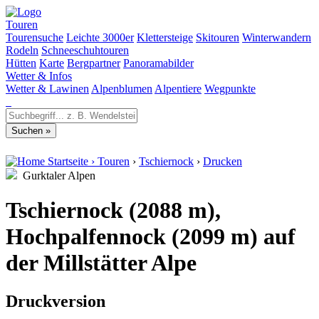
Touren
Tourensuche
Leichte 3000er
Klettersteige
Skitouren
Winterwandern
Rodeln
Schneeschuhtouren
Hütten
Karte
Bergpartner
Panoramabilder
Wetter & Infos
Wetter & Lawinen
Alpenblumen
Alpentiere
Wegpunkte
Startseite
›
Touren
›
Tschiernock
›
Drucken
Gurktaler Alpen
Tschiernock (2088 m),
Hochpalfennock (2099 m) auf
der Millstätter Alpe
Druckversion