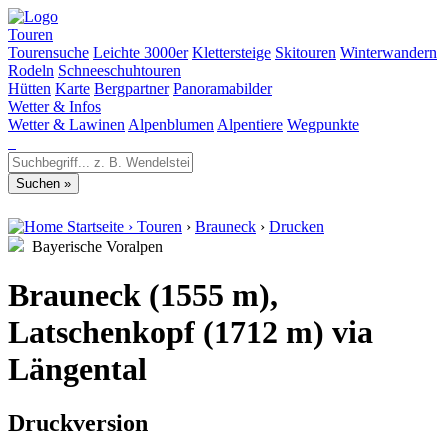
Touren
Tourensuche
Leichte 3000er
Klettersteige
Skitouren
Winterwandern
Rodeln
Schneeschuhtouren
Hütten
Karte
Bergpartner
Panoramabilder
Wetter & Infos
Wetter & Lawinen
Alpenblumen
Alpentiere
Wegpunkte
Startseite
›
Touren
›
Brauneck
›
Drucken
Bayerische Voralpen
Brauneck (1555 m),
Latschenkopf (1712 m) via
Längental
Druckversion