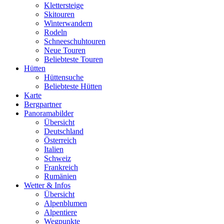
Klettersteige
Skitouren
Winterwandern
Rodeln
Schneeschuhtouren
Neue Touren
Beliebteste Touren
Hütten
Hüttensuche
Beliebteste Hütten
Karte
Bergpartner
Panoramabilder
Übersicht
Deutschland
Österreich
Italien
Schweiz
Frankreich
Rumänien
Wetter & Infos
Übersicht
Alpenblumen
Alpentiere
Wegpunkte