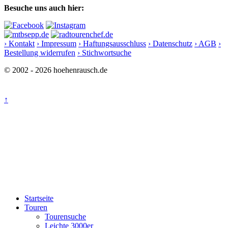
Besuche uns auch hier:
› Kontakt
› Impressum
› Haftungsausschluss
› Datenschutz
› AGB
›
Bestellung widerrufen
› Stichwortsuche
© 2002 - 2026 hoehenrausch.de
↑
Startseite
Touren
Tourensuche
Leichte 3000er