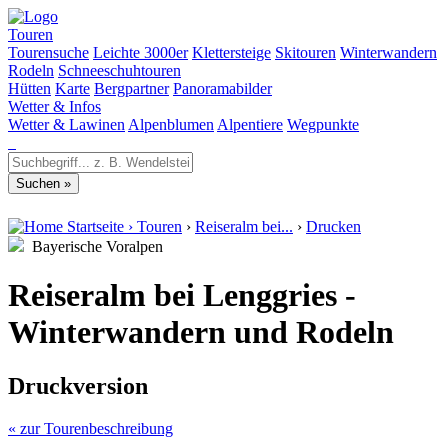
Touren
Tourensuche
Leichte 3000er
Klettersteige
Skitouren
Winterwandern
Rodeln
Schneeschuhtouren
Hütten
Karte
Bergpartner
Panoramabilder
Wetter & Infos
Wetter & Lawinen
Alpenblumen
Alpentiere
Wegpunkte
Startseite
›
Touren
›
Reiseralm bei...
›
Drucken
Bayerische Voralpen
Reiseralm bei Lenggries -
Winterwandern und Rodeln
Druckversion
« zur Tourenbeschreibung