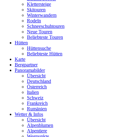
Klettersteige
Skitouren
Winterwandern
Rodeln
Schneeschuhtouren
Neue Touren
Beliebteste Touren
Hütten
Hüttensuche
Beliebteste Hütten
Karte
Bergpartner
Panoramabilder
Übersicht
Deutschland
Österreich
Italien
Schweiz
Frankreich
Rumänien
Wetter & Infos
Übersicht
Alpenblumen
Alpentiere
Wegpunkte