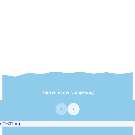
Touren in der Umgebung
‹
›
(1607 m)