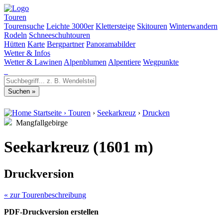
Touren
Tourensuche
Leichte 3000er
Klettersteige
Skitouren
Winterwandern
Rodeln
Schneeschuhtouren
Hütten
Karte
Bergpartner
Panoramabilder
Wetter & Infos
Wetter & Lawinen
Alpenblumen
Alpentiere
Wegpunkte
Startseite
›
Touren
›
Seekarkreuz
›
Drucken
Mangfallgebirge
Seekarkreuz (1601 m)
Druckversion
« zur Tourenbeschreibung
PDF-Druckversion erstellen