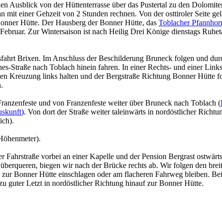
hen Ausblick von der Hüttenterrasse über das Pustertal zu den Dolomit
n mit einer Gehzeit von 2 Stunden rechnen. Von der osttiroler Seite g
 Bonner Hütte. Der Hausberg der Bonner Hütte, das
Toblacher Pfannhor
ebruar. Zur Wintersaison ist nach Heilig Drei Könige dienstags Ruhet
hrt Brixen. Im Anschluss der Beschilderung Bruneck folgen und durch
es-Straße nach Toblach hinein fahren. In einer Rechts- und einer Lin
nden Kreuzung links halten und der Bergstraße Richtung Bonner Hütte
.
anzenfeste und von Franzenfeste weiter über Bruneck nach Toblach (
uskunft
). Von dort der Straße weiter taleinwärts in nordöstlicher Ric
ich).
Höhenmeter).
 Fahrstraße vorbei an einer Kapelle und der Pension Bergrast ostwärt
berqueren, biegen wir nach der Brücke rechts ab. Wir folgen den bre
g zur Bonner Hütte einschlagen oder am flacheren Fahrweg bleiben. B
 guter Letzt in nordöstlicher Richtung hinauf zur Bonner Hütte.