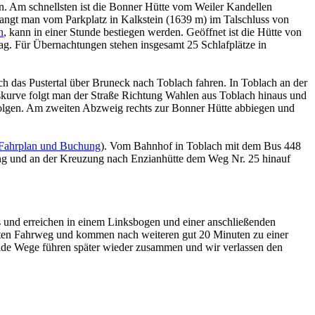
en. Am schnellsten ist die Bonner Hütte vom Weiler Kandellen
elangt man vom Parkplatz in Kalkstein (1639 m) im Talschluss von
n
, kann in einer Stunde bestiegen werden. Geöffnet ist die Hütte von
ag. Für Übernachtungen stehen insgesamt 25 Schlafplätze in
 das Pustertal über Bruneck nach Toblach fahren. In Toblach an der
kskurve folgt man der Straße Richtung Wahlen aus Toblach hinaus und
 folgen. Am zweiten Abzweig rechts zur Bonner Hütte abbiegen und
Fahrplan und Buchung
). Vom Bahnhof in Toblach mit dem Bus 448
htung und an der Kreuzung nach Enzianhütte dem Weg Nr. 25 hinauf
s und erreichen in einem Linksbogen und einer anschließenden
iten Fahrweg und kommen nach weiteren gut 20 Minuten zu einer
eide Wege führen später wieder zusammen und wir verlassen den