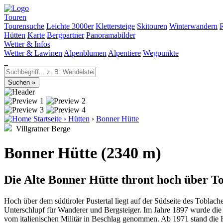
Touren
Tourensuche
Leichte 3000er
Klettersteige
Skitouren
Winterwandern
Hütten
Karte
Bergpartner
Panoramabilder
Wetter & Infos
Wetter & Lawinen
Alpenblumen
Alpentiere
Wegpunkte
Startseite
›
Hütten
›
Bonner Hütte
Villgratner Berge
Bonner Hütte (2340 m)
Die Alte Bonner Hütte thront hoch über To
Hoch über dem südtiroler Pustertal liegt auf der Südseite des Toblach
Unterschlupf für Wanderer und Bergsteiger. Im Jahre 1897 wurde di
vom italienischen Militär in Beschlag genommen. Ab 1971 stand die Hü