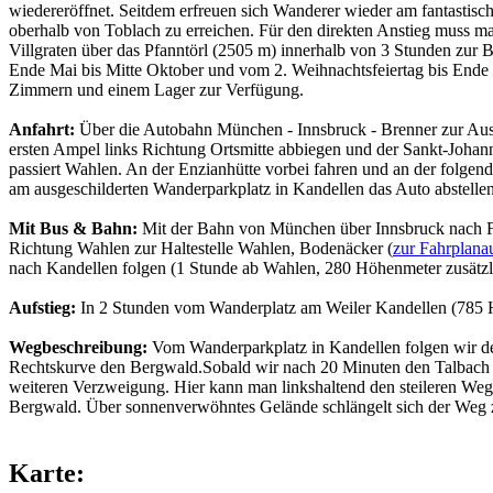
wiedereröffnet. Seitdem erfreuen sich Wanderer wieder am fantastisc
oberhalb von Toblach zu erreichen. Für den direkten Anstieg muss ma
Villgraten über das Pfanntörl (2505 m) innerhalb von 3 Stunden zur
Ende Mai bis Mitte Oktober und vom 2. Weihnachtsfeiertag bis Ende F
Zimmern und einem Lager zur Verfügung.
Anfahrt:
Über die Autobahn München - Innsbruck - Brenner zur Ausfa
ersten Ampel links Richtung Ortsmitte abbiegen und der Sankt-Johann
passiert Wahlen. An der Enzianhütte vorbei fahren und an der folge
am ausgeschilderten Wanderparkplatz in Kandellen das Auto abstellen
Mit Bus & Bahn:
Mit der Bahn von München über Innsbruck nach Fr
Richtung Wahlen zur Haltestelle Wahlen, Bodenäcker (
zur Fahrplana
nach Kandellen folgen (1 Stunde ab Wahlen, 280 Höhenmeter zusätzl
Aufstieg:
In 2 Stunden vom Wanderplatz am Weiler Kandellen (785 
Wegbeschreibung:
Vom Wanderparkplatz in Kandellen folgen wir der
Rechtskurve den Bergwald.Sobald wir nach 20 Minuten den Talbach ü
weiteren Verzweigung. Hier kann man linkshaltend den steileren We
Bergwald. Über sonnenverwöhntes Gelände schlängelt sich der Weg zu
Karte: