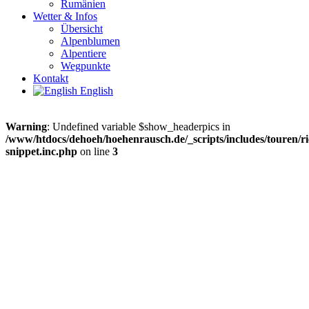
Rumänien
Wetter & Infos
Übersicht
Alpenblumen
Alpentiere
Wegpunkte
Kontakt
English
Warning
: Undefined variable $show_headerpics in
/www/htdocs/dehoeh/hoehenrausch.de/_scripts/includes/touren/ri
snippet.inc.php
on line
3