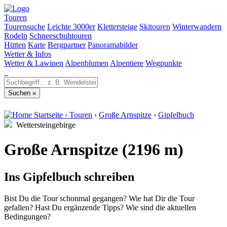
Touren
Tourensuche
Leichte 3000er
Klettersteige
Skitouren
Winterwandern
Rodeln
Schneeschuhtouren
Hütten
Karte
Bergpartner
Panoramabilder
Wetter & Infos
Wetter & Lawinen
Alpenblumen
Alpentiere
Wegpunkte
Startseite
›
Touren
›
Große Arnspitze
›
Gipfelbuch
Wettersteingebirge
Große Arnspitze (2196 m)
Ins Gipfelbuch schreiben
Bist Du die Tour schonmal gegangen? Wie hat Dir die Tour
gefallen? Hast Du ergänzende Tipps? Wie sind die aktuellen
Bedingungen?