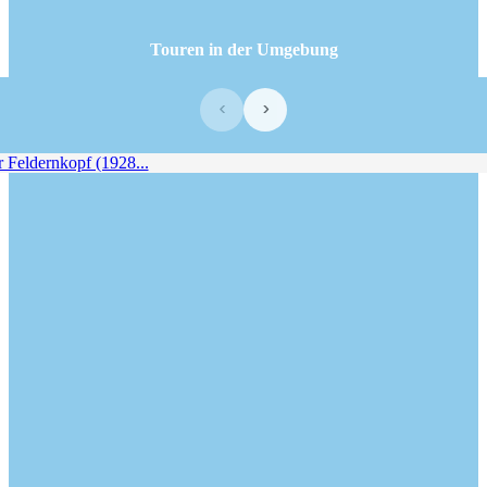
Touren in der Umgebung
‹
›
Feldernkopf (1928...