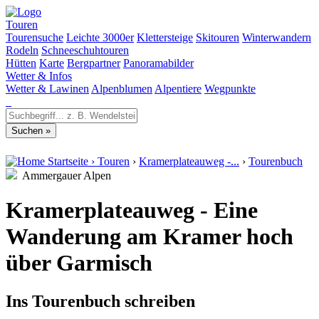
Touren
Tourensuche
Leichte 3000er
Klettersteige
Skitouren
Winterwandern
Rodeln
Schneeschuhtouren
Hütten
Karte
Bergpartner
Panoramabilder
Wetter & Infos
Wetter & Lawinen
Alpenblumen
Alpentiere
Wegpunkte
Startseite
›
Touren
›
Kramerplateauweg -...
›
Tourenbuch
Ammergauer Alpen
Kramerplateauweg - Eine
Wanderung am Kramer hoch
über Garmisch
Ins Tourenbuch schreiben