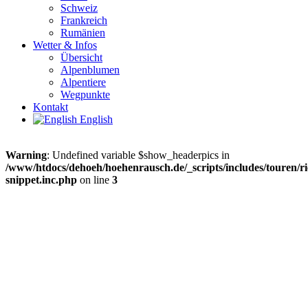
Schweiz
Frankreich
Rumänien
Wetter & Infos
Übersicht
Alpenblumen
Alpentiere
Wegpunkte
Kontakt
English
Warning
: Undefined variable $show_headerpics in
/www/htdocs/dehoeh/hoehenrausch.de/_scripts/includes/touren/ri
snippet.inc.php
on line
3