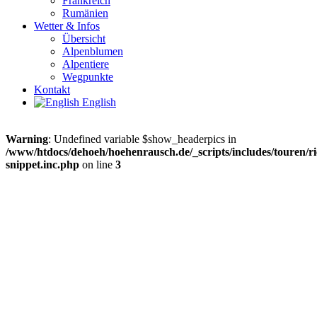
Frankreich
Rumänien
Wetter & Infos
Übersicht
Alpenblumen
Alpentiere
Wegpunkte
Kontakt
English
Warning
: Undefined variable $show_headerpics in
/www/htdocs/dehoeh/hoehenrausch.de/_scripts/includes/touren/ri
snippet.inc.php
on line
3