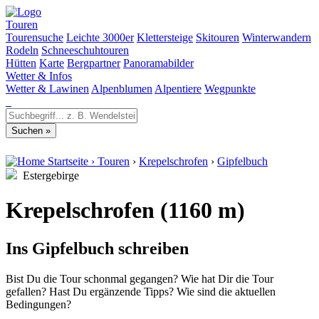
Touren
Tourensuche
Leichte 3000er
Klettersteige
Skitouren
Winterwandern
Rodeln
Schneeschuhtouren
Hütten
Karte
Bergpartner
Panoramabilder
Wetter & Infos
Wetter & Lawinen
Alpenblumen
Alpentiere
Wegpunkte
Startseite
›
Touren
›
Krepelschrofen
›
Gipfelbuch
Estergebirge
Krepelschrofen (1160 m)
Ins Gipfelbuch schreiben
Bist Du die Tour schonmal gegangen? Wie hat Dir die Tour
gefallen? Hast Du ergänzende Tipps? Wie sind die aktuellen
Bedingungen?