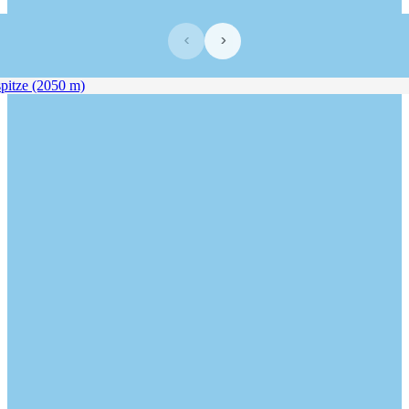
‹
›
itze (2050 m)