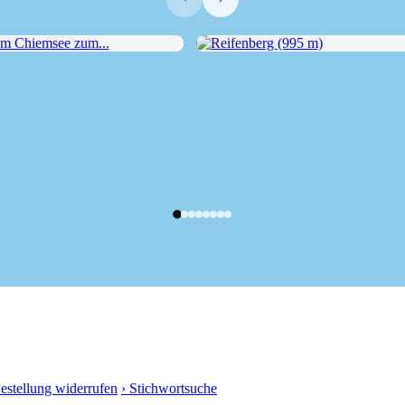
Chiemsee zum...
Reifenberg (995 m)
Bestellung widerrufen
› Stichwortsuche