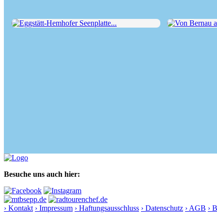
Eggstätt-Hemhofer Seenplatte...
Von Bernau am 
Besuche uns auch hier:
› Kontakt
› Impressum
› Haftungsausschluss
› Datenschutz
› AGB
› 