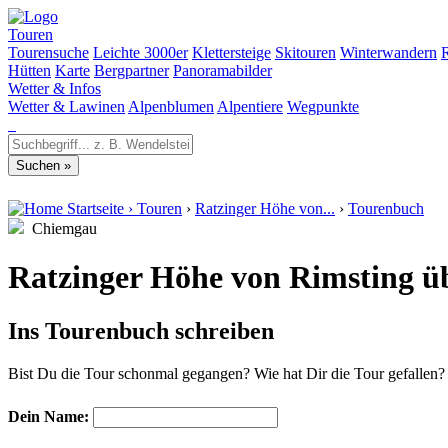
Touren
Tourensuche
Leichte 3000er
Klettersteige
Skitouren
Winterwandern
Hütten
Karte
Bergpartner
Panoramabilder
Wetter & Infos
Wetter & Lawinen
Alpenblumen
Alpentiere
Wegpunkte
Startseite
›
Touren
›
Ratzinger Höhe von...
›
Tourenbuch
Chiemgau
Ratzinger Höhe von Rimsting ü
Ins Tourenbuch schreiben
Bist Du die Tour schonmal gegangen? Wie hat Dir die Tour gefallen
Dein Name: