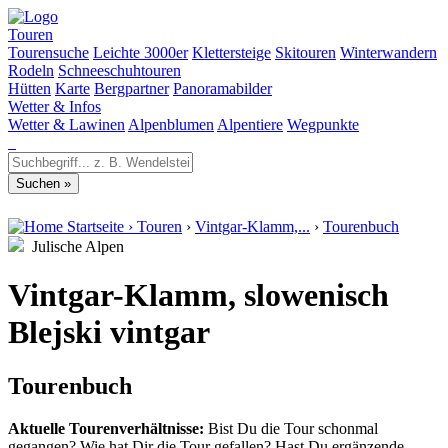
Touren
Tourensuche
Leichte 3000er
Klettersteige
Skitouren
Winterwandern
Rodeln
Schneeschuhtouren
Hütten
Karte
Bergpartner
Panoramabilder
Wetter & Infos
Wetter & Lawinen
Alpenblumen
Alpentiere
Wegpunkte
Startseite
›
Touren
›
Vintgar-Klamm,...
›
Tourenbuch
Julische Alpen
Vintgar-Klamm, slowenisch
Blejski vintgar
Tourenbuch
Aktuelle Tourenverhältnisse:
Bist Du die Tour schonmal
gegangen? Wie hat Dir die Tour gefallen? Hast Du ergänzende