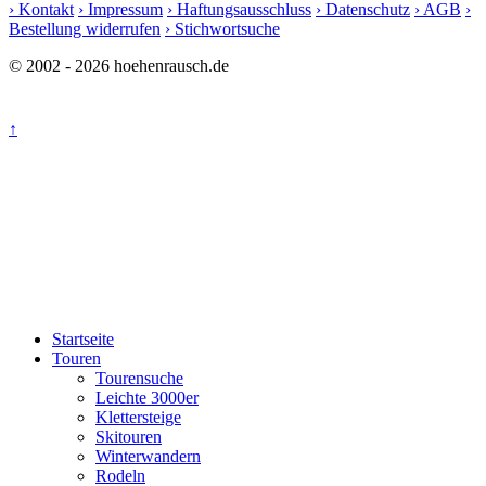
› Kontakt
› Impressum
› Haftungsausschluss
› Datenschutz
› AGB
›
Bestellung widerrufen
› Stichwortsuche
© 2002 - 2026 hoehenrausch.de
↑
Startseite
Touren
Tourensuche
Leichte 3000er
Klettersteige
Skitouren
Winterwandern
Rodeln