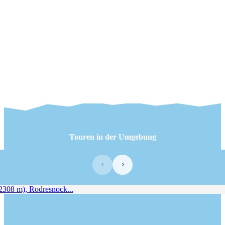
Touren in der Umgebung
‹
›
308 m), Rodresnock...