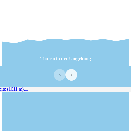
Touren in der Umgebung
‹
›
tz (1611 m),...