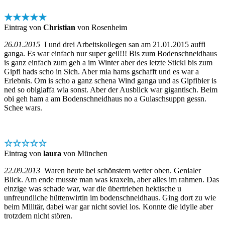
★★★★★
Eintrag von
Christian
von Rosenheim
26.01.2015
I und drei Arbeitskollegen san am 21.01.2015 auffi
ganga. Es war einfach nur super geil!!! Bis zum Bodenschneidhaus
is ganz einfach zum geh a im Winter aber des letzte Stickl bis zum
Gipfi hads scho in Sich. Aber mia hams gschafft und es war a
Erlebnis. Om is scho a ganz schena Wind ganga und as Gipfibier is
ned so obiglaffa wia sonst. Aber der Ausblick war gigantisch. Beim
obi geh ham a am Bodenschneidhaus no a Gulaschsuppn gessn.
Schee wars.
☆☆☆☆☆
Eintrag von
laura
von München
22.09.2013
Waren heute bei schönstem wetter oben. Genialer
Blick. Am ende musste man was kraxeln, aber alles im rahmen. Das
einzige was schade war, war die übertrieben hektische u
unfreundliche hüttenwirtin im bodenschneidhaus. Ging dort zu wie
beim Militär, dabei war gar nicht soviel los. Konnte die idylle aber
trotzdem nicht stören.