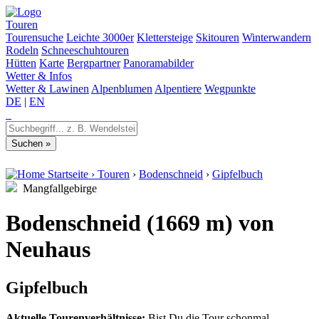
Touren
Tourensuche
Leichte 3000er
Klettersteige
Skitouren
Winterwandern
Rodeln
Schneeschuhtouren
Hütten
Karte
Bergpartner
Panoramabilder
Wetter & Infos
Wetter & Lawinen
Alpenblumen
Alpentiere
Wegpunkte
DE
|
EN
Startseite
›
Touren
›
Bodenschneid
›
Gipfelbuch
Mangfallgebirge
Bodenschneid (1669 m) von
Neuhaus
Gipfelbuch
Aktuelle Tourenverhältnisse:
Bist Du die Tour schonmal