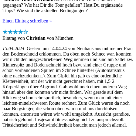
gegangen? Wie hat Dir die Tour gefallen? Hast Du ergänzende
Tipps? Wie sind die aktuellen Bedingungen?
Einen Eintrag schreiben »
★★★★☆
Eintrag von
Christian
von München
15.04.2024
Gestern am 14.04.24 von Neuhaus aus mit meiner Frau
den Bodenschneid erklommen. Da oben noch Schnee war, konnten
wir nicht den ausgeschriebenen Weg nehmen und sind am Sattel zw.
Rinnerspitz und Bodenschneid hoch bzw. sind einer Gruppe und
schon vorhandenen Spuren im Schnee hinterher (Automatismus
ohne nachzudenken..). Zum Gipfel hin gab es eine ordentliche
Klettereinheit, mit der wir nicht gerechnet haben, mit 1,5-2
Körperlängen über Abgrund. Gab wohl noch einen anderen Weg
hinauf, aber den konnten wir nicht finden. War gerade auf dem
Rückweg schon sehr sportlich, besonders, wenn man mit einer
leichten-mittelschweren Route rechnet. Zum Glück waren da noch
paar Bergsteiger, die schon oben waren und uns durchlotsen
konnten, ansonsten wären wir wohl umgekehrt. Aussicht grandios,
hat sich gelohnt. Insgesamt fitnessmäßig nicht zu anspruchsvoll.
Trittsicherheit und Schwindelfreiheit braucht man jedoch allemal.