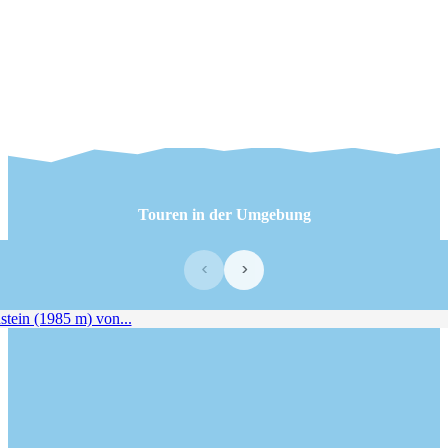
Touren in der Umgebung
‹
›
ein (1985 m) von...