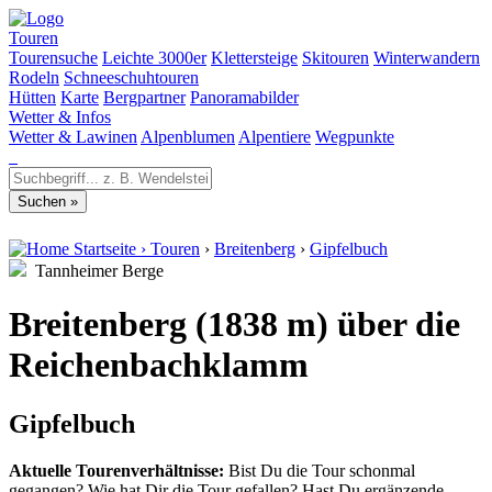
Touren
Tourensuche
Leichte 3000er
Klettersteige
Skitouren
Winterwandern
Rodeln
Schneeschuhtouren
Hütten
Karte
Bergpartner
Panoramabilder
Wetter & Infos
Wetter & Lawinen
Alpenblumen
Alpentiere
Wegpunkte
Startseite
›
Touren
›
Breitenberg
›
Gipfelbuch
Tannheimer Berge
Breitenberg (1838 m) über die
Reichenbachklamm
Gipfelbuch
Aktuelle Tourenverhältnisse:
Bist Du die Tour schonmal
gegangen? Wie hat Dir die Tour gefallen? Hast Du ergänzende