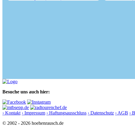
Große Arnspitze (2196 m)
Ederkanzel (118
Besuche uns auch hier:
› Kontakt
› Impressum
› Haftungsausschluss
› Datenschutz
› AGB
› 
© 2002 - 2026 hoehenrausch.de