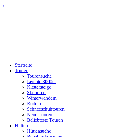
↑
Startseite
Touren
Tourensuche
Leichte 3000er
Klettersteige
Skitouren
Winterwandern
Rodeln
Schneeschuhtouren
Neue Touren
Beliebteste Touren
Hütten
Hüttensuche
Beliebteste Hütten