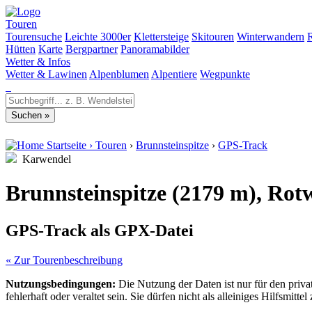
Touren
Tourensuche
Leichte 3000er
Klettersteige
Skitouren
Winterwandern
Hütten
Karte
Bergpartner
Panoramabilder
Wetter & Infos
Wetter & Lawinen
Alpenblumen
Alpentiere
Wegpunkte
Startseite
›
Touren
›
Brunnsteinspitze
›
GPS-Track
Karwendel
Brunnsteinspitze (2179 m), Rot
GPS-Track als GPX-Datei
« Zur Tourenbeschreibung
Nutzungsbedingungen:
Die Nutzung der Daten ist nur für den priv
fehlerhaft oder veraltet sein. Sie dürfen nicht als alleiniges Hilfsmi