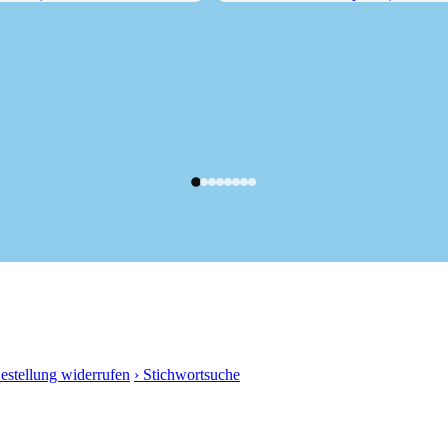
4 m) und...
Obere Wettersteinspitze (2297...
Bestellung widerrufen
› Stichwortsuche