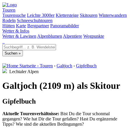
Touren
Tourensuche
Leichte 3000er
Klettersteige
Skitouren
Winterwandern
Rodeln
Schneeschuhtouren
Hütten
Karte
Bergpartner
Panoramabilder
Wetter & Infos
Wetter & Lawinen
Alpenblumen
Alpentiere
Wegpunkte
Startseite
›
Touren
›
Galtjoch
›
Gipfelbuch
Lechtaler Alpen
Galtjoch (2109 m) als Skitour
Gipfelbuch
Aktuelle Tourenverhältnisse:
Bist Du die Tour schonmal
gegangen? Wie hat Dir die Tour gefallen? Hast Du ergänzende
Tipps? Wie sind die aktuellen Bedingungen?