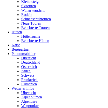
Klettersteige
Skitouren
Winterwandern
Rodeln
Schneeschuhtouren
Neue Touren
Beliebteste Touren
Hütten
Hüttensuche
Beliebteste Hütten
Karte
Bergpartner
Panoramabilder
Übersicht
Deutschland
Österreich
Italien
Schweiz
Frankreich
Rumänien
Wetter & Infos
Übersicht
Alpenblumen
Alpentiere
Wegpunkte