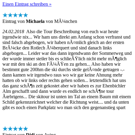
Einen Eintrag schreiben »
★★★★★
Eintrag von
Michaela
von MÃ¼nchen
24.02.2018
Also die Tour Beschreibung von euch war heute
irgendwie nix... Wir ham uns direkt am Anfang schon verfranst und
sind falsch abgebogen, wir haben nÃ¤mlich gleich an der ersten
BrÃ¼cke den Rotlech Ã¼berquert und sind danach links
abgebogen... Leider war das dann irgendwann der Sommerweg und
der wurde immer steiler bis es schlieÃŸlich nicht mehr mÃ¶glich
war mit den ski an den FÃ¼ÃŸen zu gehen... Also haben wir
bestimmt gute 200hm die ski durchs steile gelÃ¤nde getragen -.-
dann kamen wir irgendwo raus wo wir gar keine Ahnung mehr
hatten ob wir links oder rechts gehen sollen... letztendlich hat uns
das ganz schÃ¶n zeit gekostet aber wir haben es zur Ehenbichler
Alm geschafft und dann wurde es endlich ne schÃ¶ne tour
Ãœbrigens... Die skitour ist unten im Tal an einem Baum mit einem
Schild gekennzeichnet welcher die Richtung weist.... und da unten
gibt es noch einen Parkplatz wo man sich den gegenanstieg spart
★★★★★
Eintrag von
Didi
von Aying