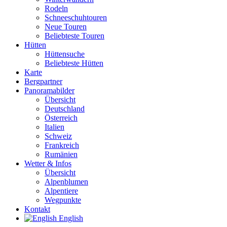
Rodeln
Schneeschuhtouren
Neue Touren
Beliebteste Touren
Hütten
Hüttensuche
Beliebteste Hütten
Karte
Bergpartner
Panoramabilder
Übersicht
Deutschland
Österreich
Italien
Schweiz
Frankreich
Rumänien
Wetter & Infos
Übersicht
Alpenblumen
Alpentiere
Wegpunkte
Kontakt
English