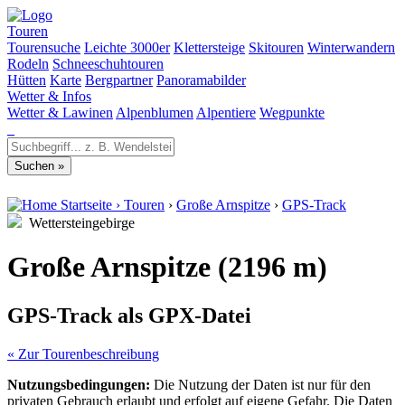
Touren
Tourensuche
Leichte 3000er
Klettersteige
Skitouren
Winterwandern
Rodeln
Schneeschuhtouren
Hütten
Karte
Bergpartner
Panoramabilder
Wetter & Infos
Wetter & Lawinen
Alpenblumen
Alpentiere
Wegpunkte
Startseite
›
Touren
›
Große Arnspitze
›
GPS-Track
Wettersteingebirge
Große Arnspitze (2196 m)
GPS-Track als GPX-Datei
« Zur Tourenbeschreibung
Nutzungsbedingungen:
Die Nutzung der Daten ist nur für den
privaten Gebrauch erlaubt und erfolgt auf eigene Gefahr. Die Daten