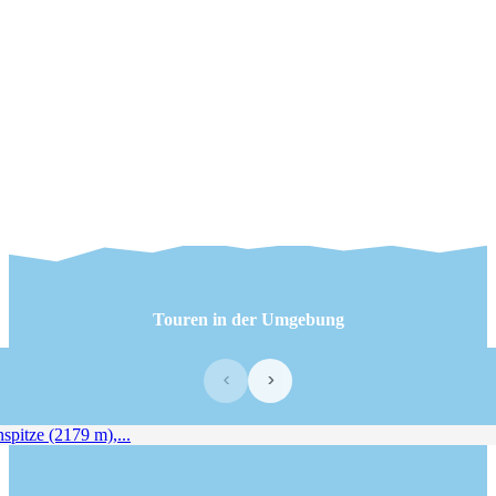
Touren in der Umgebung
‹
›
itze (2179 m),...