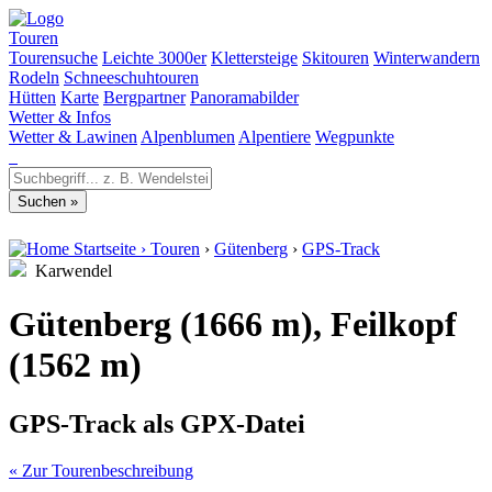
Touren
Tourensuche
Leichte 3000er
Klettersteige
Skitouren
Winterwandern
Rodeln
Schneeschuhtouren
Hütten
Karte
Bergpartner
Panoramabilder
Wetter & Infos
Wetter & Lawinen
Alpenblumen
Alpentiere
Wegpunkte
Startseite
›
Touren
›
Gütenberg
›
GPS-Track
Karwendel
Gütenberg (1666 m), Feilkopf
(1562 m)
GPS-Track als GPX-Datei
« Zur Tourenbeschreibung