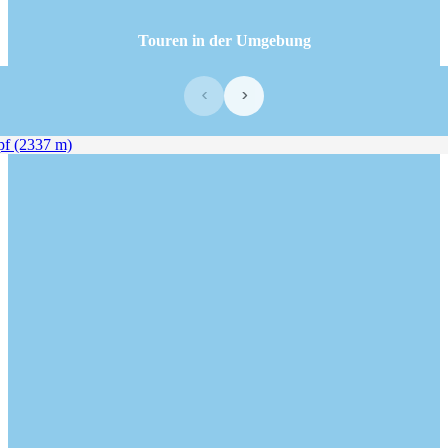
Touren in der Umgebung
‹
›
 (2337 m)