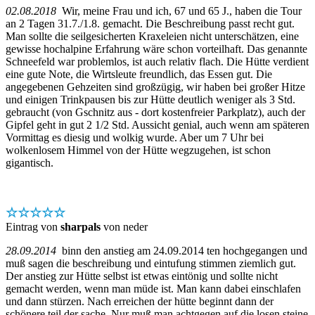
02.08.2018
Wir, meine Frau und ich, 67 und 65 J., haben die Tour
an 2 Tagen 31.7./1.8. gemacht. Die Beschreibung passt recht gut.
Man sollte die seilgesicherten Kraxeleien nicht unterschätzen, eine
gewisse hochalpine Erfahrung wäre schon vorteilhaft. Das genannte
Schneefeld war problemlos, ist auch relativ flach. Die Hütte verdient
eine gute Note, die Wirtsleute freundlich, das Essen gut. Die
angegebenen Gehzeiten sind großzügig, wir haben bei großer Hitze
und einigen Trinkpausen bis zur Hütte deutlich weniger als 3 Std.
gebraucht (von Gschnitz aus - dort kostenfreier Parkplatz), auch der
Gipfel geht in gut 2 1/2 Std. Aussicht genial, auch wenn am späteren
Vormittag es diesig und wolkig wurde. Aber um 7 Uhr bei
wolkenlosem Himmel von der Hütte wegzugehen, ist schon
gigantisch.
☆☆☆☆☆
Eintrag von
sharpals
von neder
28.09.2014
binn den anstieg am 24.09.2014 ten hochgegangen und
muß sagen die beschreibung und eintufung stimmen ziemlich gut.
Der anstieg zur Hütte selbst ist etwas eintönig und sollte nicht
gemacht werden, wenn man müde ist. Man kann dabei einschlafen
und dann stürzen. Nach erreichen der hütte beginnt dann der
schönere teil der sache. Nur muß man achtgegen auf die losen steine