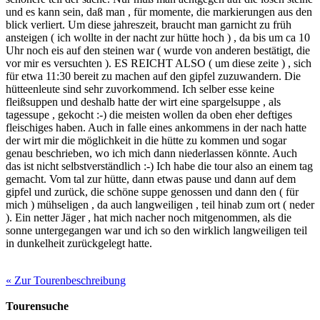
und es kann sein, daß man , für momente, die markierungen aus den
blick verliert. Um diese jahreszeit, braucht man garnicht zu früh
ansteigen ( ich wollte in der nacht zur hütte hoch ) , da bis um ca 10
Uhr noch eis auf den steinen war ( wurde von anderen bestätigt, die
vor mir es versuchten ). ES REICHT ALSO ( um diese zeite ) , sich
für etwa 11:30 bereit zu machen auf den gipfel zuzuwandern. Die
hütteenleute sind sehr zuvorkommend. Ich selber esse keine
fleißsuppen und deshalb hatte der wirt eine spargelsuppe , als
tagessupe , gekocht :-) die meisten wollen da oben eher deftiges
fleischiges haben. Auch in falle eines ankommens in der nach hatte
der wirt mir die möglichkeit in die hütte zu kommen und sogar
genau beschrieben, wo ich mich dann niederlassen könnte. Auch
das ist nicht selbstverständlich :-) Ich habe die tour also an einem tag
gemacht. Vom tal zur hütte, dann etwas pause und dann auf dem
gipfel und zurück, die schöne suppe genossen und dann den ( für
mich ) mühseligen , da auch langweiligen , teil hinab zum ort ( neder
). Ein netter Jäger , hat mich nacher noch mitgenommen, als die
sonne untergegangen war und ich so den wirklich langweiligen teil
in dunkelheit zurückgelegt hatte.
« Zur Tourenbeschreibung
Tourensuche