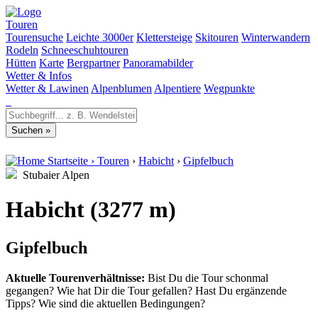
Touren
Tourensuche
Leichte 3000er
Klettersteige
Skitouren
Winterwandern
Rodeln
Schneeschuhtouren
Hütten
Karte
Bergpartner
Panoramabilder
Wetter & Infos
Wetter & Lawinen
Alpenblumen
Alpentiere
Wegpunkte
Startseite
›
Touren
›
Habicht
›
Gipfelbuch
Stubaier Alpen
Habicht (3277 m)
Gipfelbuch
Aktuelle Tourenverhältnisse:
Bist Du die Tour schonmal
gegangen? Wie hat Dir die Tour gefallen? Hast Du ergänzende
Tipps? Wie sind die aktuellen Bedingungen?