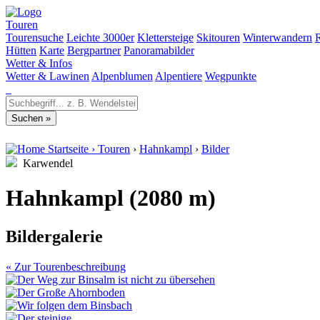
Touren
Tourensuche
Leichte 3000er
Klettersteige
Skitouren
Winterwandern
Hütten
Karte
Bergpartner
Panoramabilder
Wetter & Infos
Wetter & Lawinen
Alpenblumen
Alpentiere
Wegpunkte
Startseite
›
Touren
›
Hahnkampl
›
Bilder
Karwendel
Hahnkampl (2080 m)
Bildergalerie
« Zur Tourenbeschreibung