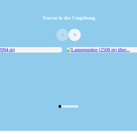
Touren in der Umgebung
‹
›
94 m)
Lamsenspitze (2508 m) über...