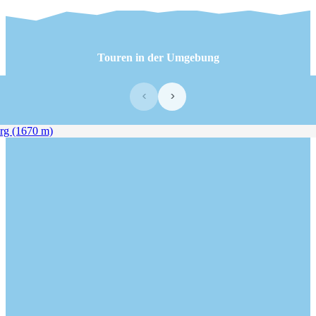
Touren in der Umgebung
‹
›
g (1670 m)