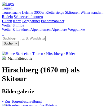
Touren
Tourensuche
Leichte 3000er
Klettersteige
Skitouren
Winterwandern
Rodeln
Schneeschuhtouren
Hütten
Karte
Bergpartner
Panoramabilder
Wetter & Infos
Wetter & Lawinen
Alpenblumen
Alpentiere
Wegpunkte
Startseite
›
Touren
›
Hirschberg
›
Bilder
Mangfallgebirge
Hirschberg (1670 m) als
Skitour
Bildergalerie
« Zur Tourenbeschreibung