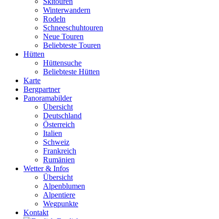
Skitouren
Winterwandern
Rodeln
Schneeschuhtouren
Neue Touren
Beliebteste Touren
Hütten
Hüttensuche
Beliebteste Hütten
Karte
Bergpartner
Panoramabilder
Übersicht
Deutschland
Österreich
Italien
Schweiz
Frankreich
Rumänien
Wetter & Infos
Übersicht
Alpenblumen
Alpentiere
Wegpunkte
Kontakt