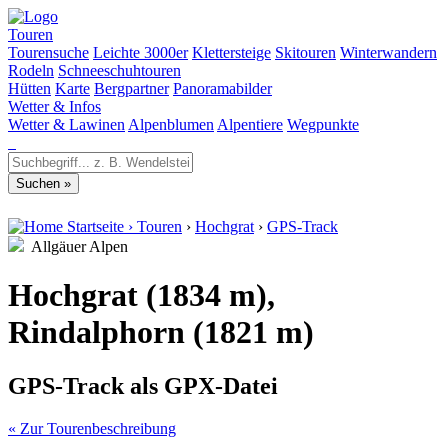
Touren
Tourensuche
Leichte 3000er
Klettersteige
Skitouren
Winterwandern
Rodeln
Schneeschuhtouren
Hütten
Karte
Bergpartner
Panoramabilder
Wetter & Infos
Wetter & Lawinen
Alpenblumen
Alpentiere
Wegpunkte
Startseite
›
Touren
›
Hochgrat
›
GPS-Track
Allgäuer Alpen
Hochgrat (1834 m),
Rindalphorn (1821 m)
GPS-Track als GPX-Datei
« Zur Tourenbeschreibung