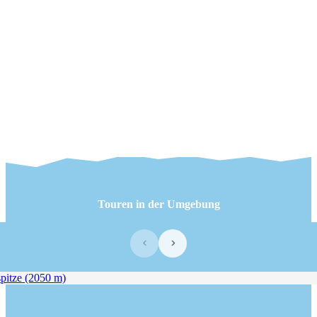
Touren in der Umgebung
‹
›
itze (2050 m)