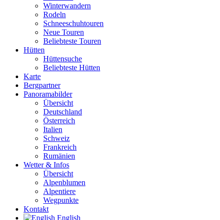
Winterwandern
Rodeln
Schneeschuhtouren
Neue Touren
Beliebteste Touren
Hütten
Hüttensuche
Beliebteste Hütten
Karte
Bergpartner
Panoramabilder
Übersicht
Deutschland
Österreich
Italien
Schweiz
Frankreich
Rumänien
Wetter & Infos
Übersicht
Alpenblumen
Alpentiere
Wegpunkte
Kontakt
English