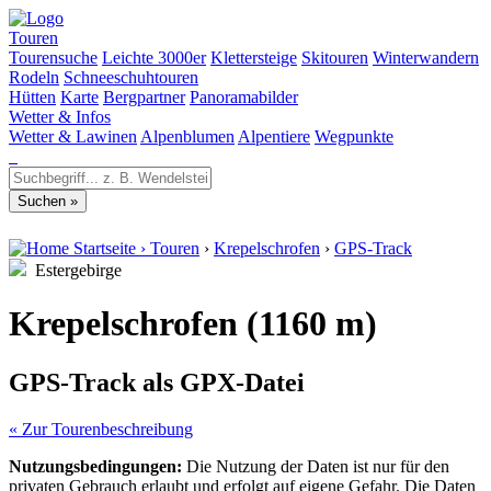
Touren
Tourensuche
Leichte 3000er
Klettersteige
Skitouren
Winterwandern
Rodeln
Schneeschuhtouren
Hütten
Karte
Bergpartner
Panoramabilder
Wetter & Infos
Wetter & Lawinen
Alpenblumen
Alpentiere
Wegpunkte
Startseite
›
Touren
›
Krepelschrofen
›
GPS-Track
Estergebirge
Krepelschrofen (1160 m)
GPS-Track als GPX-Datei
« Zur Tourenbeschreibung
Nutzungsbedingungen:
Die Nutzung der Daten ist nur für den
privaten Gebrauch erlaubt und erfolgt auf eigene Gefahr. Die Daten