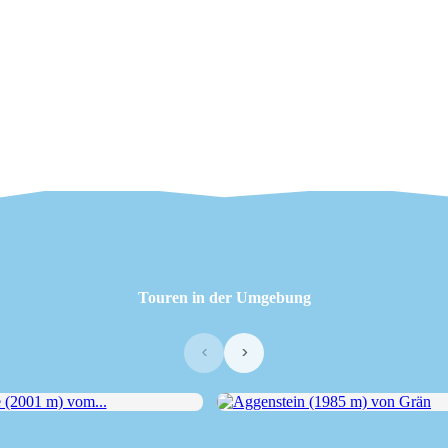
Touren in der Umgebung
‹
›
2001 m) vom...
Aggenstein (1985 m) von Grän