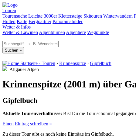
Touren
Tourensuche
Leichte 3000er
Klettersteige
Skitouren
Winterwandern
Hütten
Karte
Bergpartner
Panoramabilder
Wetter & Infos
Wetter & Lawinen
Alpenblumen
Alpentiere
Wegpunkte
Startseite
›
Touren
›
Krinnenspitze
›
Gipfelbuch
Allgäuer Alpen
Krinnenspitze (2001 m) über G
Gipfelbuch
Aktuelle Tourenverhältnisse:
Bist Du die Tour schonmal gegangen? 
Einen Eintrag schreiben »
Zu dieser Tour gibt es noch keine Einträge im Gipfelbuch.