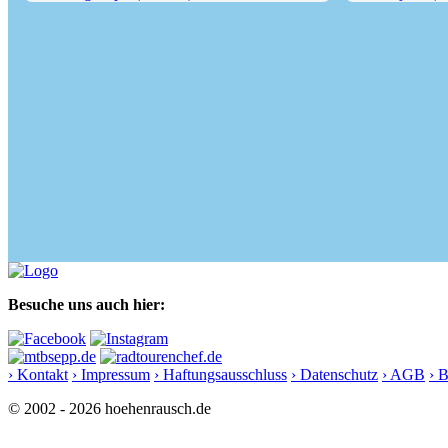
Sonntagsköpfl (2244 m) von...
Kellerjoch (234
Besuche uns auch hier:
› Kontakt
› Impressum
› Haftungsausschluss
› Datenschutz
› AGB
› 
© 2002 - 2026 hoehenrausch.de