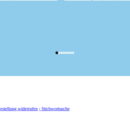
4 m) vom...
Wetterkreuzspitze (2256 m)...
Bestellung widerrufen
› Stichwortsuche