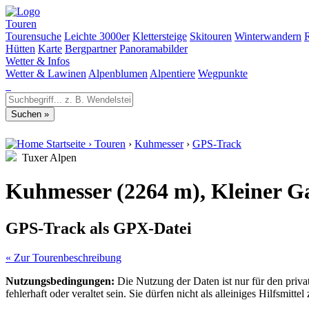
Touren
Tourensuche
Leichte 3000er
Klettersteige
Skitouren
Winterwandern
Hütten
Karte
Bergpartner
Panoramabilder
Wetter & Infos
Wetter & Lawinen
Alpenblumen
Alpentiere
Wegpunkte
Startseite
›
Touren
›
Kuhmesser
›
GPS-Track
Tuxer Alpen
Kuhmesser (2264 m), Kleiner Ga
GPS-Track als GPX-Datei
« Zur Tourenbeschreibung
Nutzungsbedingungen:
Die Nutzung der Daten ist nur für den priv
fehlerhaft oder veraltet sein. Sie dürfen nicht als alleiniges Hilfsmi