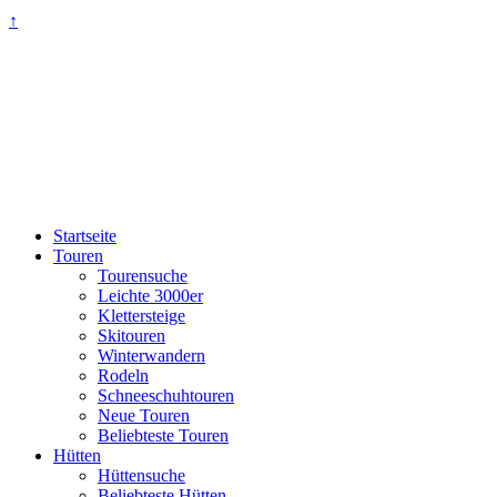
↑
Startseite
Touren
Tourensuche
Leichte 3000er
Klettersteige
Skitouren
Winterwandern
Rodeln
Schneeschuhtouren
Neue Touren
Beliebteste Touren
Hütten
Hüttensuche
Beliebteste Hütten