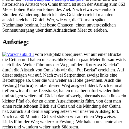
historischen Altstadt von Omis thront, ist auch der Ausflug zum 863
Meter hohen Kula ein lohnendes Ziel. Nach etwa zweieinhalb
Stunden Wanderung durch leichtes Gelände erreicht man den
aussichtsreichen Gipfel. Wer, wie wir, die Tour am späten
Nachmittag beginnt, hat beste Chancen, einen unvergesslichen
Sonnenuntergang über dem Adriatischen Meer zu erleben.
Aufstieg:
Vom Parkplatz überqueren wir auf einer Brücke
die Cetina und halten uns anschließend ein paar Meter flussaufwärts
nach links. Weiter führt uns der Weg auf der "Knezova Kacicia"
durch die Altstadt von Omis bis wir die "Put Borka" erreichen. Auf
dieser steigen wir auf. Nach zwei Serpentinen zweigt links eine
Betontreppe ab, über die wir weiter an Höhe gewinnen. Auch die
Festung (Fortica) ist über diesen Weg ausgeschildert. Noch einmal
treffen wir auf eine Teerstraße, halten uns aber sofort wieder links
und steigen weiter auf. Gleich darauf zweigt abermals nach links ein
kleiner Pfad ab, der zu einem Aussichtspunkt führt, von dem man
einen recht schönen Blick auf Omis und die Mündung der Cetina
hat. Zurück auf dem Hauptweg setzen wir unseren Aufstieg fort.
Nach ca. 30 Minuten Gehzeit stoßen wir auf einen Wegweiser.
Links führt der Weg weiter zur Festung. Wir halten uns heute aber
rechts und wandern weiter nach Südosten.