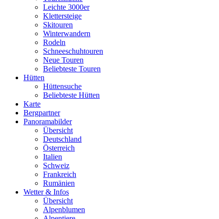
Leichte 3000er
Klettersteige
Skitouren
Winterwandern
Rodeln
Schneeschuhtouren
Neue Touren
Beliebteste Touren
Hütten
Hüttensuche
Beliebteste Hütten
Karte
Bergpartner
Panoramabilder
Übersicht
Deutschland
Österreich
Italien
Schweiz
Frankreich
Rumänien
Wetter & Infos
Übersicht
Alpenblumen
Alpentiere