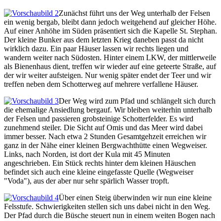
Zunächst führt uns der Weg unterhalb der Felsen
ein wenig bergab, bleibt dann jedoch weitgehend auf gleicher Höhe.
Auf einer Anhöhe im Süden präsentiert sich die Kapelle St. Stephan.
Der kleine Bunker aus dem letzten Krieg daneben passt da nicht
wirklich dazu. Ein paar Häuser lassen wir rechts liegen und
wandern weiter nach Südosten. Hinter einem LKW, der mittlerweile
als Bienenhaus dient, treffen wir wieder auf eine geteerte Straße, auf
der wir weiter aufsteigen. Nur wenig später endet der Teer und wir
treffen neben dem Schotterweg auf mehrere verfallene Häuser.
Der Weg wird zum Pfad und schlängelt sich durch
die ehemalige Ansiedlung bergauf. Wir bleiben weiterhin unterhalb
der Felsen und passieren grobsteinige Schotterfelder. Es wird
zunehmend steiler. Die Sicht auf Omis und das Meer wird dabei
immer besser. Nach etwa 2 Stunden Gesamtgehzeit erreichen wir
ganz in der Nähe einer kleinen Bergwachthütte einen Wegweiser.
Links, nach Norden, ist dort der Kula mit 45 Minuten
angeschrieben. Ein Stück rechts hinter dem kleinen Häuschen
befindet sich auch eine kleine eingefasste Quelle (Wegweiser
"Voda"), aus der aber nur sehr spärlich Wasser tropft.
Über einen Steig überwinden wir nun eine kleine
Felsstufe. Schwierigkeiten stellen sich uns dabei nicht in den Weg.
Der Pfad durch die Büsche steuert nun in einem weiten Bogen nach