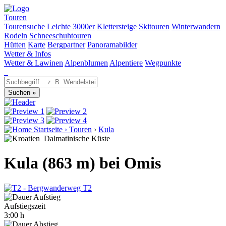
Touren
Tourensuche
Leichte 3000er
Klettersteige
Skitouren
Winterwandern
Rodeln
Schneeschuhtouren
Hütten
Karte
Bergpartner
Panoramabilder
Wetter & Infos
Wetter & Lawinen
Alpenblumen
Alpentiere
Wegpunkte
Startseite
›
Touren
›
Kula
Dalmatinische Küste
Kula (863 m) bei Omis
T2
Aufstiegszeit
3:00 h