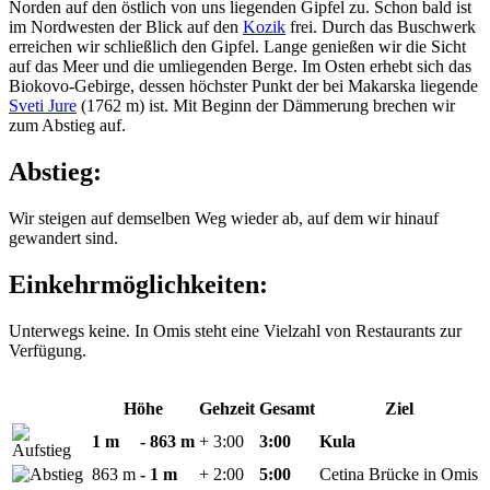
Norden auf den östlich von uns liegenden Gipfel zu. Schon bald ist
im Nordwesten der Blick auf den
Kozik
frei. Durch das Buschwerk
erreichen wir schließlich den Gipfel. Lange genießen wir die Sicht
auf das Meer und die umliegenden Berge. Im Osten erhebt sich das
Biokovo-Gebirge, dessen höchster Punkt der bei Makarska liegende
Sveti Jure
(1762 m) ist. Mit Beginn der Dämmerung brechen wir
zum Abstieg auf.
Abstieg:
Wir steigen auf demselben Weg wieder ab, auf dem wir hinauf
gewandert sind.
Einkehrmöglichkeiten:
Unterwegs keine. In Omis steht eine Vielzahl von Restaurants zur
Verfügung.
Höhe
Gehzeit
Gesamt
Ziel
1 m
- 863 m
+ 3:00
3:00
Kula
863 m
- 1 m
+ 2:00
5:00
Cetina Brücke in Omis