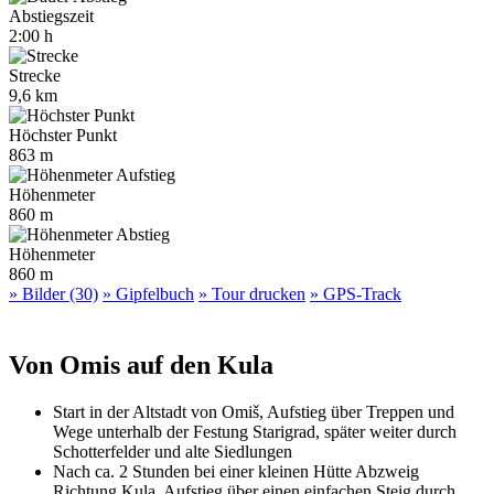
Abstiegszeit
2:00 h
Strecke
9,6 km
Höchster Punkt
863 m
Höhenmeter
860 m
Höhenmeter
860 m
» Bilder (30)
» Gipfelbuch
» Tour drucken
» GPS-Track
Von Omis auf den Kula
Start in der Altstadt von Omiš, Aufstieg über Treppen und
Wege unterhalb der Festung Starigrad, später weiter durch
Schotterfelder und alte Siedlungen
Nach ca. 2 Stunden bei einer kleinen Hütte Abzweig
Richtung Kula, Aufstieg über einen einfachen Steig durch