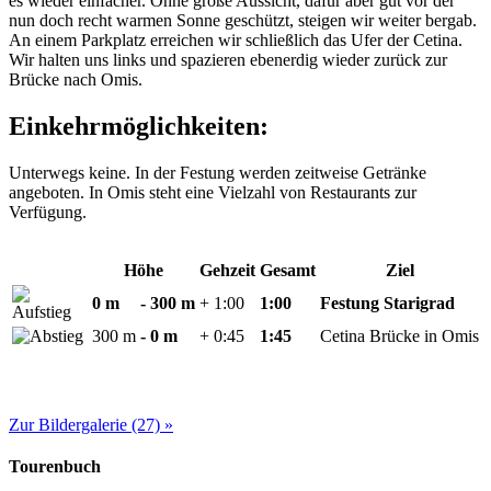
es wieder einfacher. Ohne große Aussicht, dafür aber gut vor der
nun doch recht warmen Sonne geschützt, steigen wir weiter bergab.
An einem Parkplatz erreichen wir schließlich das Ufer der Cetina.
Wir halten uns links und spazieren ebenerdig wieder zurück zur
Brücke nach Omis.
Einkehrmöglichkeiten:
Unterwegs keine. In der Festung werden zeitweise Getränke
angeboten. In Omis steht eine Vielzahl von Restaurants zur
Verfügung.
Höhe
Gehzeit
Gesamt
Ziel
0 m
- 300 m
+ 1:00
1:00
Festung Starigrad
300 m
- 0 m
+ 0:45
1:45
Cetina Brücke in Omis
Zur Bildergalerie (27) »
Tourenbuch