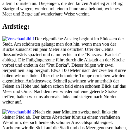
allem Touristen an. Diejenigen, die den kurzen Aufstieg zur Burg
Starigrad wagen, werden mit einem Panorama belohnt, welches
Meer und Berge auf wunderbare Weise vereint.
Aufstieg:
Der eigentliche Anstieg beginnt im Südosten der
Stadt. Am schönsten gelangt man dort hin, wenn man von der
Bücke zunächst ein paar Meter am östlichen Ufer der Cetina
flussaufwärts spaziert und dann rechts in die "Knezova Kacicia"
abbiegt. Die Fußgängerzone führt durch die Altstadt an der Kirche
vorbei und endet in der "Put Borka". Dieser folgen wir zwei
Serpentinen lang bergauf. Etwa 100 Meter nach der zweiten Kurve
halten wir uns links. Über eine betonierte Treppe erreichen wir den
eigentlichen Aufstiegsweg. Schnell gewinnen wir unterhalb der
Felsen an Höhe und haben schon bald einen schönen Blick auf das
Meer und Omis. Nachdem wir wieder auf eine geteerte Straße
treffen, halten wir uns abermals links und steigen nach Norden
weiter auf.
Nach ein paar Minuten zweigt nach links ein
kleiner Pfad ab. Der kurze Abstecher führt zu einem verfallenen
Wehrturm, der sich heute als schöner Aussichtspunkt eignet.
Nachdem wir die Sicht auf die Stadt und das Meer genossen haben,