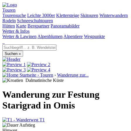
Touren
Tourensuche
Leichte 3000er
Klettersteige
Skitouren
Winterwandern
Rodeln
Schneeschuhtouren
Hütten
Karte
Bergpartner
Panoramabilder
Wetter & Infos
Wetter & Lawinen
Alpenblumen
Alpentiere
Wegpunkte
Startseite
›
Touren
›
Wanderung zur...
Dalmatinische Küste
Wanderung zur Festung
Starigrad in Omis
T1
Hinweg