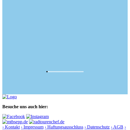
Besuche uns auch hier:
› Kontakt
› Impressum
› Haftungsausschluss
› Datenschutz
› AGB
›