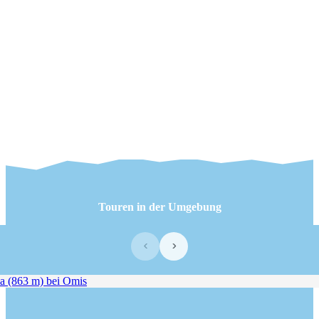
Touren in der Umgebung
‹
›
 (863 m) bei Omis