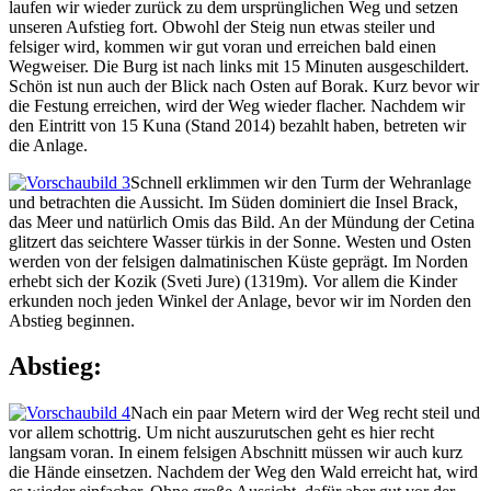
laufen wir wieder zurück zu dem ursprünglichen Weg und setzen
unseren Aufstieg fort. Obwohl der Steig nun etwas steiler und
felsiger wird, kommen wir gut voran und erreichen bald einen
Wegweiser. Die Burg ist nach links mit 15 Minuten ausgeschildert.
Schön ist nun auch der Blick nach Osten auf Borak. Kurz bevor wir
die Festung erreichen, wird der Weg wieder flacher. Nachdem wir
den Eintritt von 15 Kuna (Stand 2014) bezahlt haben, betreten wir
die Anlage.
Schnell erklimmen wir den Turm der Wehranlage
und betrachten die Aussicht. Im Süden dominiert die Insel Brack,
das Meer und natürlich Omis das Bild. An der Mündung der Cetina
glitzert das seichtere Wasser türkis in der Sonne. Westen und Osten
werden von der felsigen dalmatinischen Küste geprägt. Im Norden
erhebt sich der Kozik (Sveti Jure) (1319m). Vor allem die Kinder
erkunden noch jeden Winkel der Anlage, bevor wir im Norden den
Abstieg beginnen.
Abstieg:
Nach ein paar Metern wird der Weg recht steil und
vor allem schottrig. Um nicht auszurutschen geht es hier recht
langsam voran. In einem felsigen Abschnitt müssen wir auch kurz
die Hände einsetzen. Nachdem der Weg den Wald erreicht hat, wird