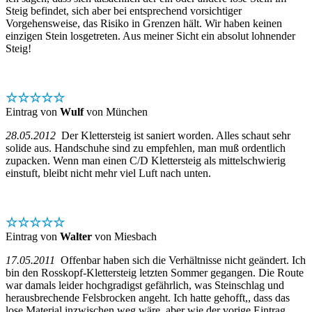
Steig befindet, sich aber bei entsprechend vorsichtiger
Vorgehensweise, das Risiko in Grenzen hält. Wir haben keinen
einzigen Stein losgetreten. Aus meiner Sicht ein absolut lohnender
Steig!
☆☆☆☆☆
Eintrag von
Wulf
von München
28.05.2012
Der Klettersteig ist saniert worden. Alles schaut sehr
solide aus. Handschuhe sind zu empfehlen, man muß ordentlich
zupacken. Wenn man einen C/D Klettersteig als mittelschwierig
einstuft, bleibt nicht mehr viel Luft nach unten.
☆☆☆☆☆
Eintrag von
Walter
von Miesbach
17.05.2011
Offenbar haben sich die Verhältnisse nicht geändert. Ich
bin den Rosskopf-Klettersteig letzten Sommer gegangen. Die Route
war damals leider hochgradigst gefährlich, was Steinschlag und
herausbrechende Felsbrocken angeht. Ich hatte gehofft,, dass das
lose Material inzwischen weg wäre, aber wie der vorige Eintrag