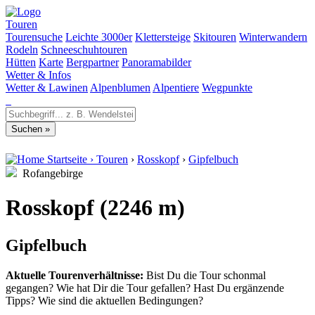
Touren
Tourensuche
Leichte 3000er
Klettersteige
Skitouren
Winterwandern
Rodeln
Schneeschuhtouren
Hütten
Karte
Bergpartner
Panoramabilder
Wetter & Infos
Wetter & Lawinen
Alpenblumen
Alpentiere
Wegpunkte
Startseite
›
Touren
›
Rosskopf
›
Gipfelbuch
Rofangebirge
Rosskopf (2246 m)
Gipfelbuch
Aktuelle Tourenverhältnisse:
Bist Du die Tour schonmal
gegangen? Wie hat Dir die Tour gefallen? Hast Du ergänzende
Tipps? Wie sind die aktuellen Bedingungen?