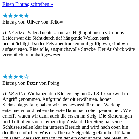
Einen Eintrag schreiben »
★★★★★
Eintrag von
Oliver
von Teltow
10.07.2021
Vater-Tochter-Tour als Highlight unseres Urlaubs.
Leider war die Sicht durch tief hängende Wolken stark
beeinträchtigt. Da der Fels aber trocken und griffig war, sind wir
aufgestiegen. Eine tolle, anspruchsvolle Strecke. Der Ausblick wäre
vermutlich traumhaft gewesen.
★★★★☆
Eintrag von
Peter
von Poing
10.08.2015
Wir haben den Klettersteig am 07.08.15 zu zweit in
Angriff genommen. Aufgrund der oft erwähnten, hohen
Steinschlaggefahr, haben wir uns bewusst für einen Werktag
entschieden und haben die erste Bahn nach oben genommen. Wie
erhofft, waren wir dann auch die ersten im Steig. Die Sicherungen
und Tritthilfen sind in einem top Zustand. Der Steig hat seine
Schlüsselstellen klar im unteren Bereich und wird nach oben hin
deutlich einfacher. Was das Thema Steigschlaggefahr betrifft kann
ich sagen, dass sich tatsächlich der ein oder andere lose Stein im