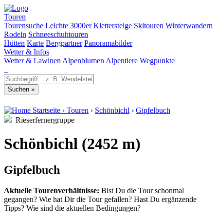
Touren
Tourensuche
Leichte 3000er
Klettersteige
Skitouren
Winterwandern
Rodeln
Schneeschuhtouren
Hütten
Karte
Bergpartner
Panoramabilder
Wetter & Infos
Wetter & Lawinen
Alpenblumen
Alpentiere
Wegpunkte
Startseite
›
Touren
›
Schönbichl
›
Gipfelbuch
Rieserfernergruppe
Schönbichl (2452 m)
Gipfelbuch
Aktuelle Tourenverhältnisse:
Bist Du die Tour schonmal
gegangen? Wie hat Dir die Tour gefallen? Hast Du ergänzende
Tipps? Wie sind die aktuellen Bedingungen?