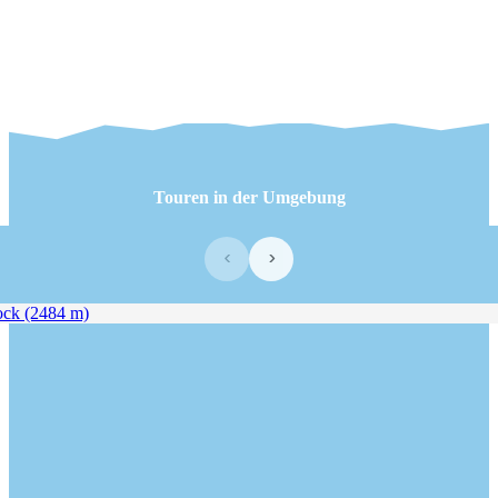
Touren in der Umgebung
‹
›
k (2484 m)