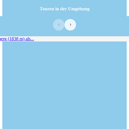
Touren in der Umgebung
‹
›
rg (1838 m) als...