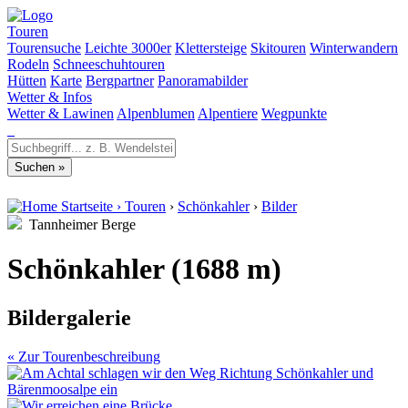
Touren
Tourensuche
Leichte 3000er
Klettersteige
Skitouren
Winterwandern
Rodeln
Schneeschuhtouren
Hütten
Karte
Bergpartner
Panoramabilder
Wetter & Infos
Wetter & Lawinen
Alpenblumen
Alpentiere
Wegpunkte
Startseite
›
Touren
›
Schönkahler
›
Bilder
Tannheimer Berge
Schönkahler (1688 m)
Bildergalerie
« Zur Tourenbeschreibung