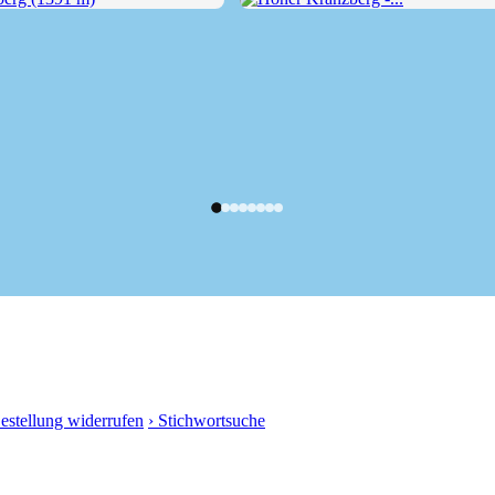
g (1391 m)
Hoher Kranzberg -...
Bestellung widerrufen
› Stichwortsuche