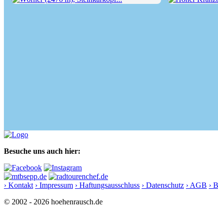
Wörner (2476 m), Steinkarkopf...
Hoher Kranzber
Besuche uns auch hier:
› Kontakt
› Impressum
› Haftungsausschluss
› Datenschutz
› AGB
› 
© 2002 - 2026 hoehenrausch.de