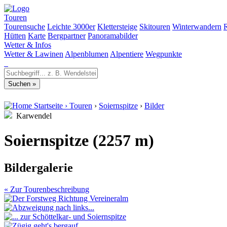
Touren
Tourensuche
Leichte 3000er
Klettersteige
Skitouren
Winterwandern
Hütten
Karte
Bergpartner
Panoramabilder
Wetter & Infos
Wetter & Lawinen
Alpenblumen
Alpentiere
Wegpunkte
Startseite
›
Touren
›
Soiernspitze
›
Bilder
Karwendel
Soiernspitze (2257 m)
Bildergalerie
« Zur Tourenbeschreibung