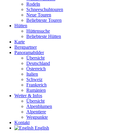
Rodeln
Schneeschuhtouren
Neue Touren
Beliebteste Touren
Hütten
Hüttensuche
Beliebteste Hütten
Karte
Bergpartner
Panoramabilder
Übersicht
Deutschland
Österreich
Italien
Schweiz
Frankreich
Rumänien
Wetter & Infos
Übersicht
Alpenblumen
Alpentiere
Wegpunkte
Kontakt
English