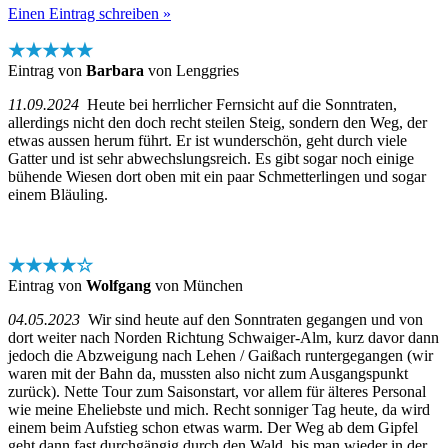
Einen Eintrag schreiben »
★★★★★
Eintrag von
Barbara
von Lenggries
11.09.2024
Heute bei herrlicher Fernsicht auf die Sonntraten,
allerdings nicht den doch recht steilen Steig, sondern den Weg, der
etwas aussen herum führt. Er ist wunderschön, geht durch viele
Gatter und ist sehr abwechslungsreich. Es gibt sogar noch einige
bühende Wiesen dort oben mit ein paar Schmetterlingen und sogar
einem Bläuling.
★★★★☆
Eintrag von
Wolfgang
von München
04.05.2023
Wir sind heute auf den Sonntraten gegangen und von
dort weiter nach Norden Richtung Schwaiger-Alm, kurz davor dann
jedoch die Abzweigung nach Lehen / Gaißach runtergegangen (wir
waren mit der Bahn da, mussten also nicht zum Ausgangspunkt
zurück). Nette Tour zum Saisonstart, vor allem für älteres Personal
wie meine Eheliebste und mich. Recht sonniger Tag heute, da wird
einem beim Aufstieg schon etwas warm. Der Weg ab dem Gipfel
geht dann fast durchgängig durch den Wald, bis man wieder in der