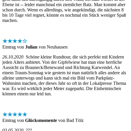
Ebene ist -- leider manchmal ein ziemlicher Batz. Man kommt aber
schon durch. Wenn es allerdings, wie angekündigt, die nächsten 8
bis 10 Tage viel regnet, könnte es nochmal ein Stück weniger Spaß
machen.
★★★★☆
Eintrag von
Julian
von Neuhausen
26.10.2020
Schöne kleine Rundtour, die sich perfekt mit Kindern
jeden Alters anbietet. Von der Gipfelwiese hat man eine herrliche
Aussicht zu Brauneck/Benewand und Richtung Karwendel. An
einem Traum-Sonntag wie gestern ist man natürlich alles andere als
alleine unterwegs und kann sich mal ein Bild vom Parkplatz-
Wahnsinn machen, der dieses Jahr so oft in der Lokalpresse Thema
war. Es wird wirklich jeder Meter zugeparkt. Die Einheimischen
können einem nur leid tun.
★★★★★
Eintrag von
Glücksmomente
von Bad Tölz
03.05.2020
???