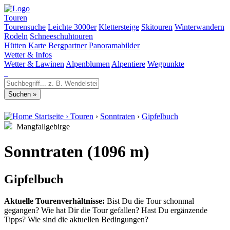
Touren
Tourensuche
Leichte 3000er
Klettersteige
Skitouren
Winterwandern
Rodeln
Schneeschuhtouren
Hütten
Karte
Bergpartner
Panoramabilder
Wetter & Infos
Wetter & Lawinen
Alpenblumen
Alpentiere
Wegpunkte
Startseite
›
Touren
›
Sonntraten
›
Gipfelbuch
Mangfallgebirge
Sonntraten (1096 m)
Gipfelbuch
Aktuelle Tourenverhältnisse:
Bist Du die Tour schonmal
gegangen? Wie hat Dir die Tour gefallen? Hast Du ergänzende
Tipps? Wie sind die aktuellen Bedingungen?