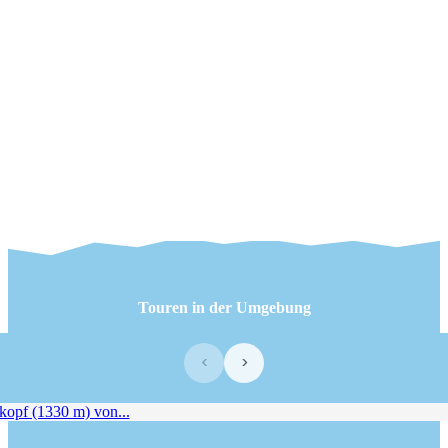
Touren in der Umgebung
‹
›
pf (1330 m) von...