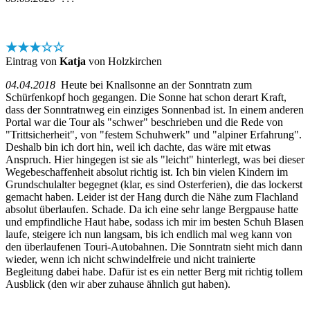
★★★☆☆
Eintrag von
Katja
von Holzkirchen
04.04.2018
Heute bei Knallsonne an der Sonntratn zum
Schürfenkopf hoch gegangen. Die Sonne hat schon derart Kraft,
dass der Sonntratnweg ein einziges Sonnenbad ist. In einem anderen
Portal war die Tour als "schwer" beschrieben und die Rede von
"Trittsicherheit", von "festem Schuhwerk" und "alpiner Erfahrung".
Deshalb bin ich dort hin, weil ich dachte, das wäre mit etwas
Anspruch. Hier hingegen ist sie als "leicht" hinterlegt, was bei dieser
Wegebeschaffenheit absolut richtig ist. Ich bin vielen Kindern im
Grundschulalter begegnet (klar, es sind Osterferien), die das lockerst
gemacht haben. Leider ist der Hang durch die Nähe zum Flachland
absolut überlaufen. Schade. Da ich eine sehr lange Bergpause hatte
und empfindliche Haut habe, sodass ich mir im besten Schuh Blasen
laufe, steigere ich nun langsam, bis ich endlich mal weg kann von
den überlaufenen Touri-Autobahnen. Die Sonntratn sieht mich dann
wieder, wenn ich nicht schwindelfreie und nicht trainierte
Begleitung dabei habe. Dafür ist es ein netter Berg mit richtig tollem
Ausblick (den wir aber zuhause ähnlich gut haben).