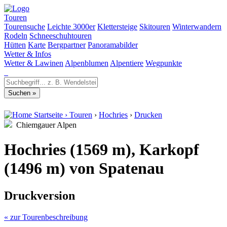
Touren
Tourensuche
Leichte 3000er
Klettersteige
Skitouren
Winterwandern
Rodeln
Schneeschuhtouren
Hütten
Karte
Bergpartner
Panoramabilder
Wetter & Infos
Wetter & Lawinen
Alpenblumen
Alpentiere
Wegpunkte
Startseite
›
Touren
›
Hochries
›
Drucken
Chiemgauer Alpen
Hochries (1569 m), Karkopf
(1496 m) von Spatenau
Druckversion
« zur Tourenbeschreibung