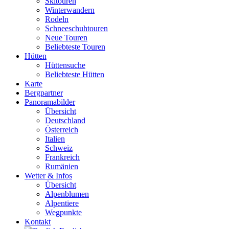
Skitouren
Winterwandern
Rodeln
Schneeschuhtouren
Neue Touren
Beliebteste Touren
Hütten
Hüttensuche
Beliebteste Hütten
Karte
Bergpartner
Panoramabilder
Übersicht
Deutschland
Österreich
Italien
Schweiz
Frankreich
Rumänien
Wetter & Infos
Übersicht
Alpenblumen
Alpentiere
Wegpunkte
Kontakt