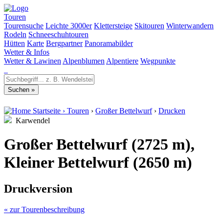
Touren
Tourensuche
Leichte 3000er
Klettersteige
Skitouren
Winterwandern
Rodeln
Schneeschuhtouren
Hütten
Karte
Bergpartner
Panoramabilder
Wetter & Infos
Wetter & Lawinen
Alpenblumen
Alpentiere
Wegpunkte
Startseite
›
Touren
›
Großer Bettelwurf
›
Drucken
Karwendel
Großer Bettelwurf (2725 m),
Kleiner Bettelwurf (2650 m)
Druckversion
« zur Tourenbeschreibung